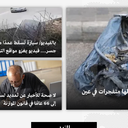
بالفيديو/ سيارة تسقط عمدًا م
جسر.... فيديو يغزو مواقع ال
والحقيقة: مشهد تمثيلي!
لها متفجرات في عين
لا صحة للأخبار عن تمديد لسنّ
إلى 66 عامًا في قانون الموازنة