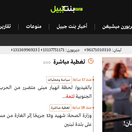
يربورن ميشيغن
أخبار بنت جبيل
منوعات
تقاري
لبنان: 96171010310+ ديربورن: 13137751171+ | 13136996923+
تغطية مباشرة
سياسة ومحليات
منذ 17 ساعة
سياسة ومحليات
بالفيديو/ لحظة انهيار مبنى متضرر من الحرب
الجنوبية
تتمة...
منذ 18 ساعة
تغطية مباشرة
وزارة الصحة: شهيد و12 جريحًا إثر الغارة
أردوغان: جاهزون للمساعدة في إعادة إع
على بلدة تبنين