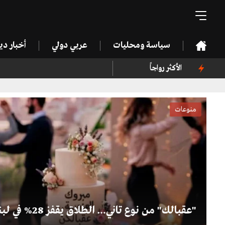
سياسة ومحليات
عربي دولي
أخبار د
الأكثر رواجاً
منوعات
"عقبالك" من نوع تاني… الطلاق يقفز 28% في لبنان!