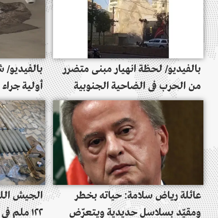
بالفيديو/ لحظة انهيار مبنى متضرر
من الحرب في الضاحية الجنوبية
أولية جراء 
إسرائيلية 
جبانة بلدة 
عائلة رياض سلامة: حياته بخطر
الجيش اللب
ومقيّد بسلاسل حديدية ويتعرّض
١٢٢ ملم 