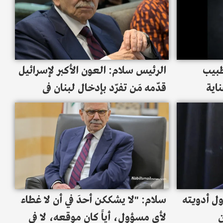
طبيب
الرئيس سلام: العون الأكبر لإسرائيل
اية
قدّمه مَن تفرّد بإدخال لبنان في
ظى بها
مغامرات حروب "اسناد" عبثية
ل أدويته
سلام: "لا يشككن أحدَ في أن لا غطاء
ن
لأي مسؤول، أياً كان موقعه، لا في