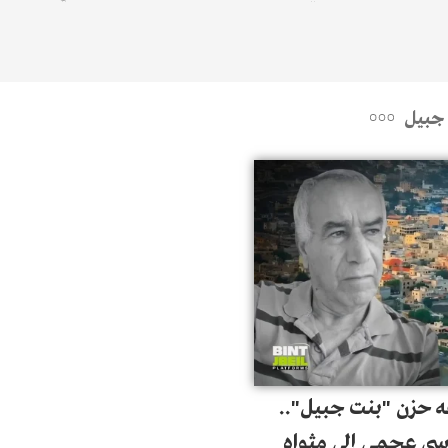
ت)
ملف انفجار مرفأ بيروت ولا في أي
ملف آخر.. فالمحاسبة لن تستثني
أحداً"
 جبيل
ه حزن "بنت جبيل"..
سى عجمي إلى مثواه