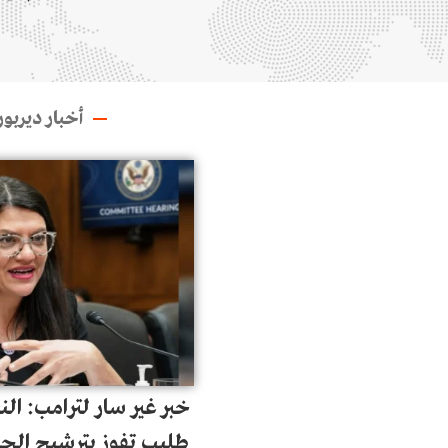
للإذلال وتعذيب جسدي ومحاصر
من الأراضي 
ومطوّق في الغرفة الضيّقة بـ5 عناصر
اللبنانية و
أمنية بكامل الأسلحة كأنّه ارهـابي
شبكة التهر
أخبار ديرب
خطير
خبر غير سار لترامب: الن
طليب تفوز بترشيح الح