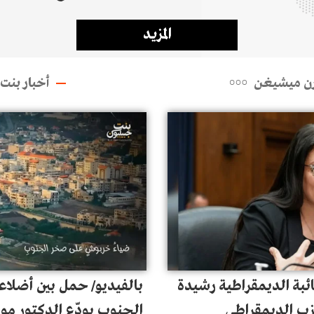
السورية إلى الأراضي
"السيجار"! (ليبانون ديباي
المزيد
توقيف مواطنَين من أفراد
يب
ورن ميشيغن
أخبار بنت
ائبة الديمقراطية رشيدة
بالفيديو/ حمل بين أضلاع
زب الديمقراطي
الجنوب يودّع الدكتور مو