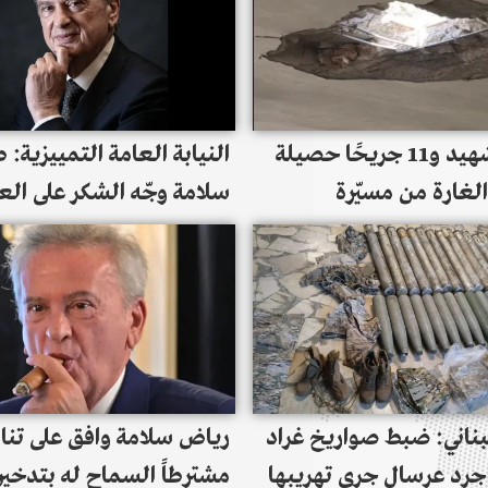
بالفيديو/ شهيد و11 جريحًا حصيلة
النيابة العامة التمييزية: 
الغارة من مسيّرة
سلامة وجّه الشكر على العن
التي استهدفت مصلى قرب
الطبية والإنسانية التي يح
تبنين
الموقوف
ناني: ضبط صواريخ غراد
رياض سلامة وافق على تناو
في جرد عرسال جرى تهريبها
مشترطاً السماح له بتدخي