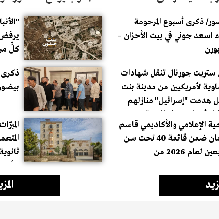
الأخير كـ "وديعة" في عين 
ور/ ذكرى أسبوع المرحومة
"الأنبا
 اسعد جوني في بيت الأحزان –
يرفض ت
ورن
كلٍّ م
ستريت جورنال تنقل شهادات
ذكرى أ
وية لأمريكيين من مدينة بنت
بيضون
 هدمت "إسرائيل" منازلهم
زل أجدادهم في المدينة
ة الإعلامي والأكاديمي قاسم
المبرّا
دغمان ضمن قائمة 40 تحت سن
المتعم
الأربعين لعام 2026 من
ثانوية 
مؤسسةArab America
للأيتا
Foundat
مزيد
المزي