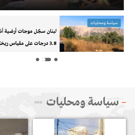
سياسة ومحليات
رفض
لبنان سجّل موجات أرضية أشب
3.8 درجات على مقياس ريخت
التفجيرات الإسرائيلية الضخم
الشقيف ليلًا!
سياسة ومحليات