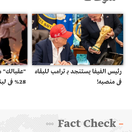
رئيس الفيفا يستنجد بـ ترامب للبقاء
"عقبالك" م
في منصبه!
28% في لبنان!
Fact Check