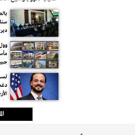
بالص
سناء
ديرب
وول 
مأسا
جبيل
ومنا
تسمي
ion
ال