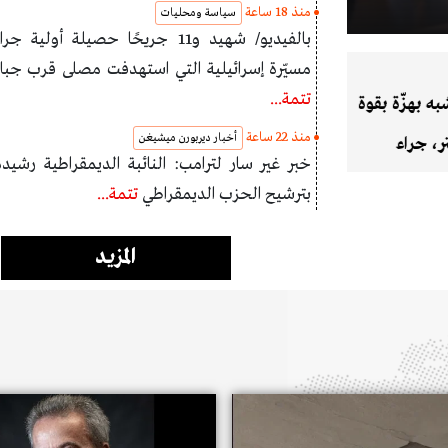
منذ 18 ساعة
سياسة ومحليات
بالفيديو/ شهيد و11 جريحًا حصيلة أولي
مسيّرة إسرائيلية التي استهدفت مصلى قرب جبانة
سياسة ومحليات
تتمة...
ه بهزّة بقوة
الرئيس عون وضع إكل
منذ 22 ساعة
أخبار ديربورن ميشيغن
ر، جراء
ضريح أتاتورك: الشع
خبر غير سار لترامب: النائبة الديمقراطية رشيد
ة في
تجربة الرئيس أتاتو
بترشيح الحزب الديمقراطي
تتمة...
لترسيخ دولة القانون والمؤسسات
المزيد