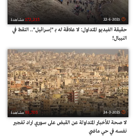
172,215
22-6-2025
مشاهدة
حقيقة الفيديو المتداول: لا علاقة له بـ "إسرائيل".. التقط في
النيبال!
93,705
24-3-2025
مشاهدة
لا صحة للأخبار المتداولة عن القبض على سوري اراد تفجير
نفسه في حي ماضي