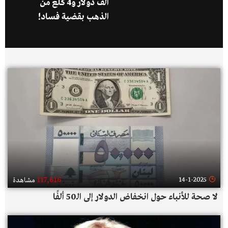
ألف دولار و4 كلغ من
الذهب بقضية فساد!
117,616
14-1-2025
مشاهدة
لا صحة للأنباء حول انخفاض الدولار إلى الـ50 ألفًا