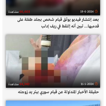
66,603
19-6-2024
مشاهدة
بعد إنتشار فيديو يوثق قيام شخص بجلد طفلة على
قدميها... تبين أنه إلتقط في ريف إدلب
64,340
15-5-2024
مشاهدة
حقيقة الأخبار المتداولة عن قيام سوري ببتر يد زوجته