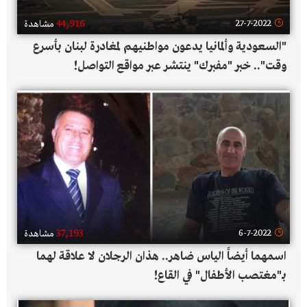
44,916
27-7-2022
مشاهدة
"السعودية وألمانيا يدعون مواطنيهم لمغادرة لبنان بأسرع
وقت".. خبر "مفبرك" ينتشر عبر مواقع التواصل!
37,193
6-7-2022
مشاهدة
اسمهما أيضاً الياس ضاهر.. هذان الرجلان لا علاقة لهما
بـ"مغتصب الأطفال" في القاع!