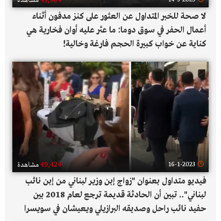
45,304
مشاهدة
لا صحة للخبر المتداول عن العثور على كنز مدفون أثناء
أعمال الحفر في سوق دوما: ما عثر عليه أوان فخارية هي
كناية عن خواب كبيرة الحجم فارغة وخالية!
49,424
16-1-2023
مشاهدة
فيديو متداول بعنوان "زواج إبن وزير لبناني من إبن نائب
لبناني".. تبين أن الحادثة قديمة ترجع لعام 2018 بين
حفيد نائب راحل وصديقه البرازيلي ويعيشان في سويسرا