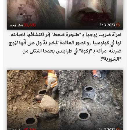
33,693
27-3-2023
مشاهدة
امرأة ضربت زوجها بـ "طنجرة ضغط" إثر اكتشافها لخيانته
لها في كولومبيا.. والصور العائدة للخبر تدّاول على أنّها لزوج
ضربته امرأته بـ "ركوة" في طرابلس بعدما اشتكى من
"الشوربة"!
14-3-2023