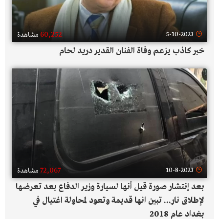
60,252
5-10-2023
مشاهدة
خبر كاذب يزعم وفاة الفنان القدير دريد لحام
72,067
10-8-2023
مشاهدة
بعد إنتشار صورة قيل أنها لسيارة وزير الدفاع بعد تعرضها
لإطلاق نار... تبين انها قديمة وتعود لمحاولة اغتيال في
بغداد عام 2018