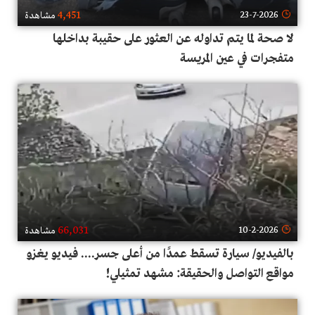
4,451
23-7-2026
مشاهدة
لا صحة لما يتم تداوله عن العثور على حقيبة بداخلها
متفجرات في عين المريسة
66,031
10-2-2026
مشاهدة
بالفيديو/ سيارة تسقط عمدًا من أعلى جسر.... فيديو يغزو
مواقع التواصل والحقيقة: مشهد تمثيلي!