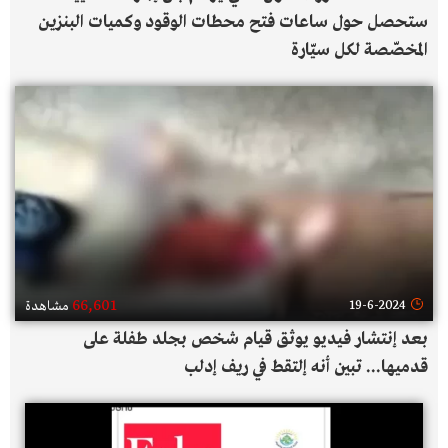
ستحصل حول ساعات فتح محطات الوقود وكميات البنزين
المخصّصة لكل سيّارة
66,601
19-6-2024
مشاهدة
بعد إنتشار فيديو يوثق قيام شخص بجلد طفلة على
قدميها... تبين أنه إلتقط في ريف إدلب