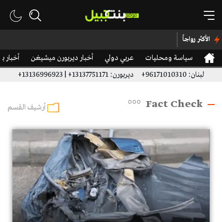
الأكثر رواجاً
سياسة ومحليات
عربي دولي
أخبار ديربورن ميشيغن
أخبار ب
لبنان: 96171010310+ ديربورن: 13137751171+ | 13136996923+
Fact Check
أرشيف القسم