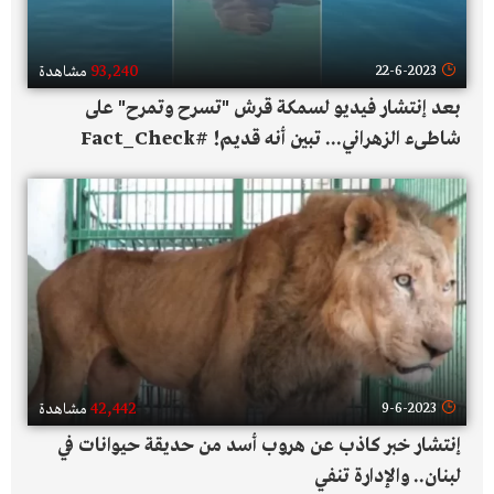
93,240
22-6-2023
مشاهدة
بعد إنتشار فيديو لسمكة قرش "تسرح وتمرح" على
شاطىء الزهراني... تبين أنه قديم! #Fact_Check
42,442
9-6-2023
مشاهدة
إنتشار خبر كاذب عن هروب أسد من حديقة حيوانات في
لبنان.. والإدارة تنفي