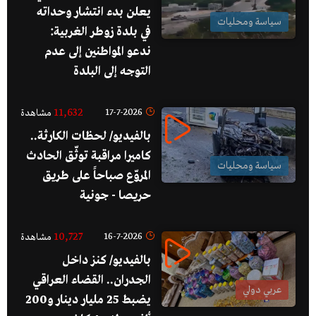
يعلن بدء انتشار وحداته
سياسة ومحليات
في بلدة زوطر الغربية:
ندعو المواطنين إلى عدم
التوجه إلى البلدة
11,632
17-7-2026
مشاهدة
بالفيديو/ لحظات الكارثة..
كاميرا مراقبة توثّق الحادث
سياسة ومحليات
المروّع صباحاً على طريق
حريصا - جونية
10,727
16-7-2026
مشاهدة
بالفيديو/ كنز داخل
الجدران.. القضاء العراقي
عربي دولي
يضبط 25 مليار دينار و200