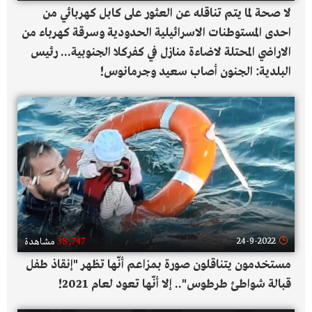
لا صحة لما يتم تناقله عن العثور على كابل كهربائي من
احدى المستوطنات الاسرائيلية الحدودية وسرقة كهرباء من
الاراضي المحتلة لاضاءة منازل في كفركلا الجنوبية... رئيس
البلدية: الجنون أصاب سعيد وجرمانوس!
38,747
24-9-2022
مشاهدة
مستخدمون يتناقلون صورة بمزاعم أنّها تظهر "إنقاذ طفل
قبالة شواطئ طرطوس".. إلا أنّها تعود لعام 2021!