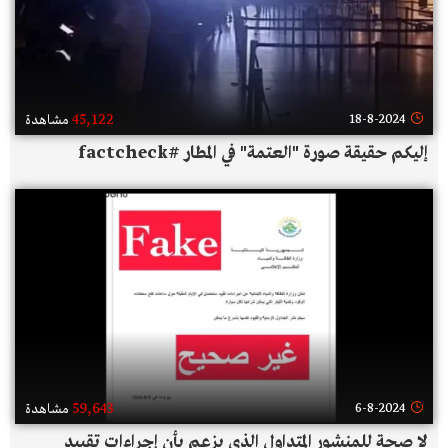
45,122
18-8-2024
مشاهدة
إليكم حقيقة صورة "العتمة" في المطار #factcheck
59,643
6-8-2024
مشاهدة
لا صحة للمنشور المتداول الذي يزعم بأن إجراءات تقييد