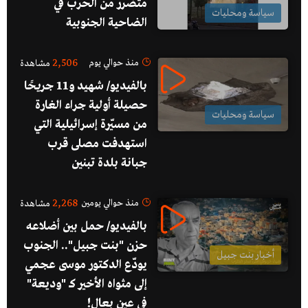
متضرر من الحرب في
سياسة ومحليات
الضاحية الجنوبية
2,506
منذ حوالي يوم
مشاهدة
بالفيديو/ شهيد و11 جريحًا
حصيلة أولية جراء الغارة
سياسة ومحليات
من مسيّرة إسرائيلية التي
استهدفت مصلى قرب
جبانة بلدة تبنين
2,268
منذ حوالي يومين
مشاهدة
بالفيديو/ حمل بين أضلاعه
حزن "بنت جبيل".. الجنوب
أخبار بنت جبيل
يودّع الدكتور موسى عجمي
إلى مثواه الأخير كـ "وديعة"
في عين بعال!