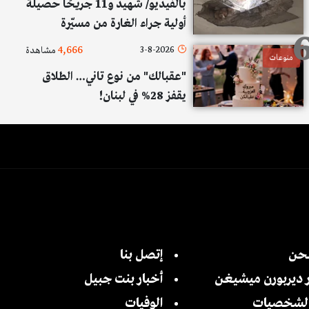
بالفيديو/ شهيد و11 جريحًا حصيلة
أولية جراء الغارة من مسيّرة
إسرائيلية التي استهدفت مصلى
4,666
3-8-2026
مشاهدة
منوعات
قرب جبانة بلدة تبنين
"عقبالك" من نوع تاني… الطلاق
يقفز 28% في لبنان!
حن
إتصل بنا
ر ديربورن ميشيغن
أخبار بنت جبيل
 الشخصيات
الوفيات