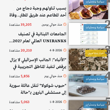
سياسة ومحليات
بسبب تناولهم وجبة دجاج من
أحد المطاعم عند طريق المطار.. وفاة
شاب ودخول زوجته وطفله العناية
39,205
منذ حوالي يومين
مشاهدة
سياسة ومحليات
الفائقة!
الجامعات اللبنانية في تصنيف
UNIRANKS العالمي لعام 2027...
حضور عالمي وعربي
20,210
4-8-2026
مشاهدة
أخبار بنت جبيل
"الأنباء": الجانب الإسرائيلي لا يزال
يرفض تنفيذ المناطق التجريبية في
كلٍّ من بنت جبيل والخيام
5,856
منذ حوالي يوم
مشاهدة
سياسة ومحليات
"حبوب شوكولا" تنقل عائلة سورية
إلى مستشفى البترون بـ"حالة
هستيرية"... والتحقيقات مستمرة
5,063
5-8-2026
مشاهدة
سياسة ومحليات