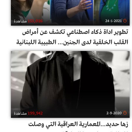
153,016
24-5-2021
مشاهدة
تطوير اداة ذكاء اصطناعي تكشف عن أمراض
القلب الخلقية لدى الجنين... الطبيبة اللبنانية
الأصل ريما أرناؤوط تحقق إنجاز طبي ومارك
زوكربرغ يهنئها!
199,942
2-9-2020
مشاهدة
زها حديد...المعمارية العراقية التي وصلت