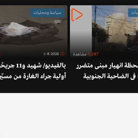
يات
سياسة ومحليات
3
4,287
5-8-2026
مشاهدة
لحظة انهيار مبنى متضرر
بالفيديو/ شهيد
ي الضاحية الجنوبية
أولية جراء الغارة من مسيّر
إسرائيلية التي استهدفت 
جبانة بلدة تبنين
1