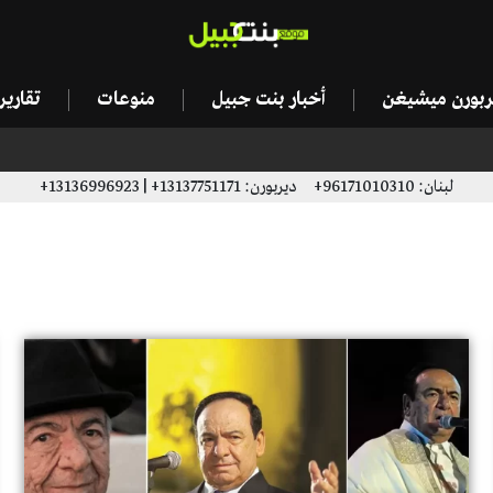
يربورن ميشيغن
أخبار بنت جبيل
منوعات
تقاري
لبنان: 96171010310+ ديربورن: 13137751171+ | 13136996923+