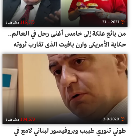
116,373
23-5-2023
مشاهدة
من بائع علكة إلى خامس أغنى رجل في العالم..
حكاية الأمريكي وارن بافيت الذي تقارب ثروته
الإجمالية 115 مليار دولار!
184,573
2-9-2020
مشاهدة
طوني تنوري طبيب وبروفيسور لبناني لامع في