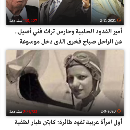
135,227
2-11-2021
مشاهدة
أمير القدود الحلبية وحارس تراث فني أصيل..
عن الراحل صباح فخري الذي دخل موسوعة
غينيس بأطول فترة وقوف على المسرح
204,753
2-9-2020
مشاهدة
أول امرأة عربية تقود طائرة: كابتن طيار لطفية