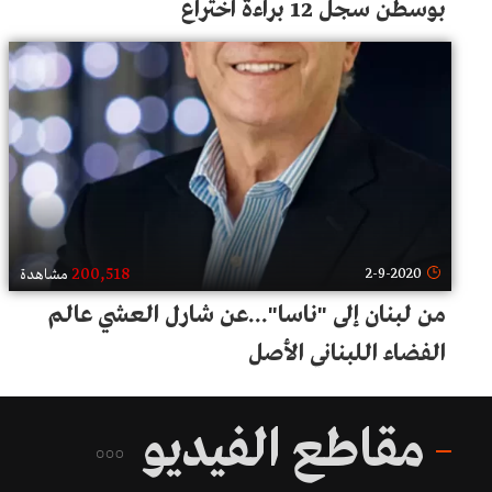
بوسطن سجل 12 براءة اختراع
200,518
2-9-2020
مشاهدة
من لبنان إلى "ناسا"...عن شارل العشي عالم
الفضاء اللبناني الأصل
مقاطع الفيديو