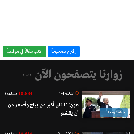
إقترح تصحيحاً
أكتب مقالاً في موقعناً
زوارنا يتصفحون الآن
10,884
4-4-2023
مشاهدة
عون: "لبنان أكبر من يبلع وأصغر من
سياسة ومحليات
أن يقسّم"
27-7-2021