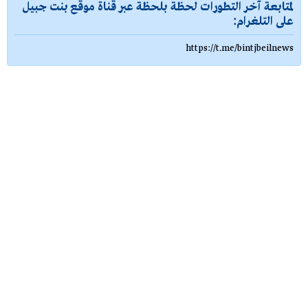
لمتابعة آخر التطورات لحظة بلحظة عبر قناة موقع بنت جبيل
على التلغرام:
https://t.me/bintjbeilnews