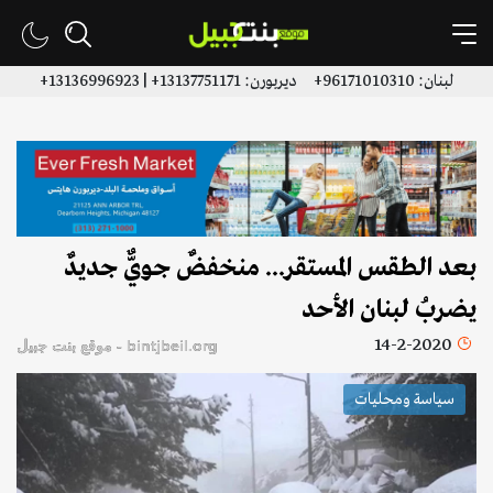
لبنان: 96171010310+ ديربورن: 13137751171+ | 13136996923+
بعد الطقس المستقر... منخفضٌ جويٌّ جديدٌ
يضربُ لبنان الأحد
14-2-2020
bintjbeil.org - موقع بنت جبيل
سياسة ومحليات