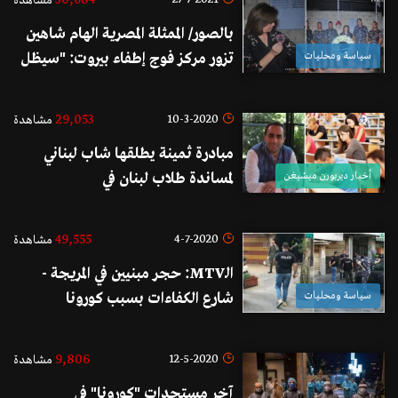
30,684
مشاهدة
بالصور/ الممثلة المصرية الهام شاهين
سياسة ومحليات
تزور مركز فوج إطفاء بيروت: "سيظل
لبنان عروس الوطن العربي الجميلة
رغم كل الظروف الصعبة"
29,053
10-3-2020
مشاهدة
مبادرة ثمينة يطلقها شاب لبناني
أخبار ديربورن ميشيغن
لمساندة طلاب لبنان في
فرنسا...مستعد للمساعدة المادية في
حال تعثر حصولهم من الأموال
49,555
4-7-2020
مشاهدة
اللازمة من أهلهم في لبنان!
الـMTV: حجر مبنيين في المريجة -
سياسة ومحليات
شارع الكفاءات بسبب كورونا
9,806
12-5-2020
مشاهدة
آخر مستجدات "كورونا" في