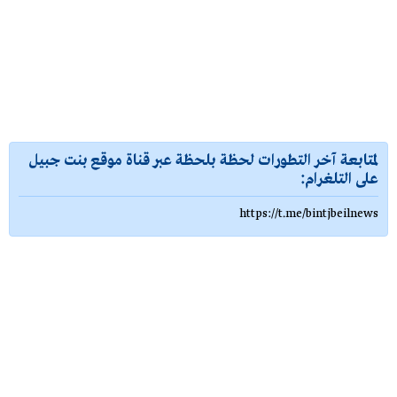
لمتابعة آخر التطورات لحظة بلحظة عبر قناة موقع بنت جبيل
على التلغرام:
https://t.me/bintjbeilnews