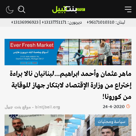
لبنان: 96171010310+ ديربورن: 13137751171+ | 13136996923+
ماهر عثمان وأحمد ابراهيم...لبنانيان نالا براءة
إختراع من وزارة الإقتصاد لابتكار جهاز للوقاية
من كورونا!
24-4-2020
bintjbeil.org - موقع بنت جبيل
سياسة ومحليات