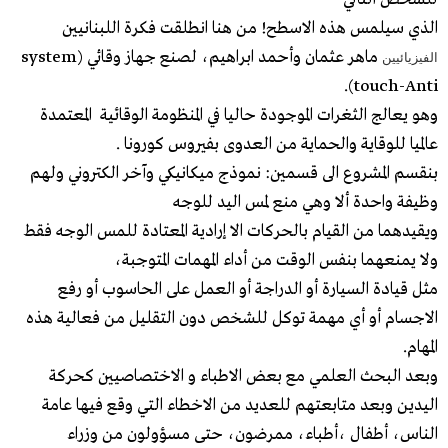
الذي سيلمس هذه الاسطح! من هنا انطلقت فكرة اللبنانيين
ماهر عثمان وأحمد ابراهيم، لصنع جهاز وقائي (system
الفيزيائيين
touch-Anti).
وهو يعالج الثغرات الموجودة حاليا في المنظومة الوقائية المعتمدة
عالميا للوقاية والحماية من العدوى بفيروس كورونا .
بنقسم المشروع الى قسمين: نموذج ميكانيكي وآخر الكتروني ولهم
وظيفة واحدة ألا وهي منع لمس اليد للوجه
ويقيدهما من القيام بالحركات الا إرادية المعتادة للمس الوجه فقط
ولا يمنعهما بنفس الوقت من أداء المهمات المتوجبة،
مثل قيادة السيارة أو الدراجة أو العمل على الحاسوب أو رفع
الاجسام أو أي مهمة توكل للشخص دون التقليل من فعالية هذه
المهام.
وبعد البحث العلمي مع بعض الاطباء و الاختصاصيين كحركة
اليدين وبعد متابعتهم للعديد من الاخطاء التي وقع فيها عامة
الناس، أطفال ،أطباء، ممرضون، حتى مسؤولون من وزراء