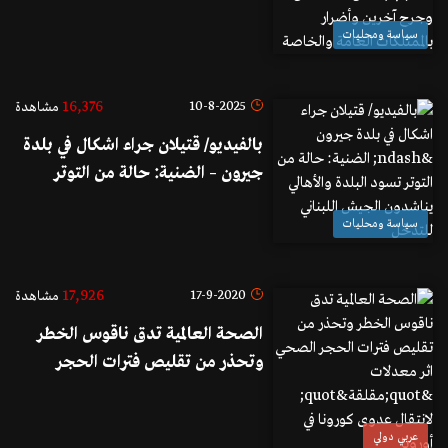
بمقتل 3 أشخاص وجرح آخرين
سياسة ومحليات
وأضرار بالممتلكات العامة والخاصة
16,376
10-8-2025
مشاهدة
بالفيديو/ قتيلان جراء اشكال في بلدة
جيرون – الضنية: حالة من التوتر
تسود البلدة والأهالي يناشدون
سياسة ومحليات
الجيش اللبناني للتدخّل
17,926
17-9-2020
مشاهدة
الصحة العالمية تدق ناقوس الخطر
وتحذر من تقليص فترات الحجر
الصحي اثر معدلات "مقلقة" لانتقال
عدوى كورونا في أوروبا
عربي دولي