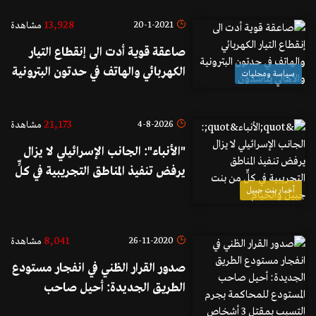
13,928
20-1-2021
مشاهدة
صاعقة قوية أدت الى إنقطاع التيار
الكهربائي والهاتف في حدتون البترونية
سياسة ومحليات
والأهالي يناشدون
21,173
4-8-2026
مشاهدة
"الأنباء": الجانب الإسرائيلي لا يزال
يرفض تنفيذ المناطق التجريبية في كلٍّ
من بنت جبيل والخيام
أخبار بنت جبيل
8,041
26-11-2020
مشاهدة
صدور القرار الظني في انفجار مستودع
الطريق الجديدة: أحيل صاحب
المستودع للمحاكمة بجرم التسبب