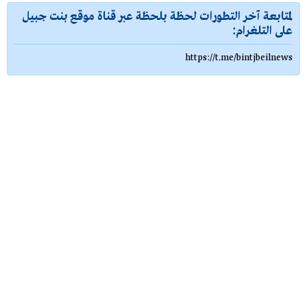
لمتابعة آخر التطورات لحظة بلحظة عبر قناة موقع بنت جبيل
على التلغرام:
https://t.me/bintjbeilnews