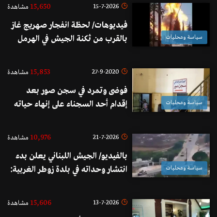
15,650
15-7-2026
مشاهدة
فيديوهات/ لحظة انفجار صهريج غاز
سياسة ومحليات
بالقرب من ثكنة الجيش في الهرمل
15,853
27-9-2020
مشاهدة
فوضى وتمرد في سجن صور بعد
سياسة ومحليات
إقدام أحد السجناء على إنهاء حياته
داخل سجنه
10,976
21-7-2026
مشاهدة
بالفيديو/ الجيش اللبناني يعلن بدء
سياسة ومحليات
انتشار وحداته في بلدة زوطر الغربية:
ندعو المواطنين إلى عدم التوجه إلى
البلدة
15,606
13-7-2026
مشاهدة