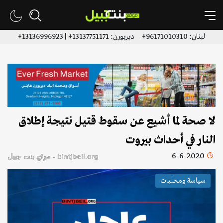
لبنان: 96171010310+ ديربورن: 13137751171+ | 13136996923+
لا صحة لما أشيع عن سقوط قتيل نتيجة ​إطلاق
النار في أحداث بيروت
6-6-2020
bintjbeil.org - موقع بنت جبيل
سياسة ومحليات