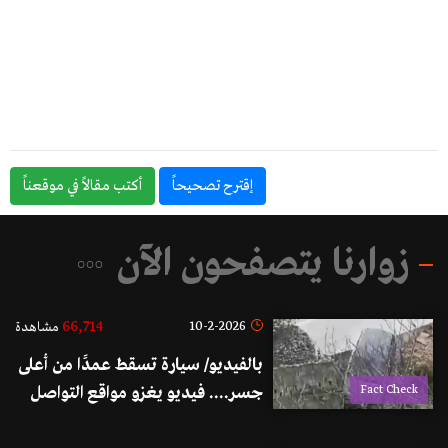
إقترح تصحيحاً
أكتب مقالاً في موقعناً
زوارنا يتصفحون الآن
66,714
10-2-2026
مشاهدة
بالفيديو/ سيارة تسقط عمدًا من أعلى
Fact Check
جسر.... فيديو يغزو مواقع التواصل
والحقيقة: مشهد تمثيلي!