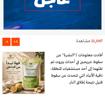
11,047
مشاهدة
A+
A-
أفادت معلومات لـ"النشرة" عن
سقوط جريحين في أحداث ​بيروت​ تم
نقلهما إلى أحد ​مستشفيات​ المنطقة،
نافية الأنباء التي تتحدث عن سقوط
قتيل نتيجة ​إطلاق النار​.