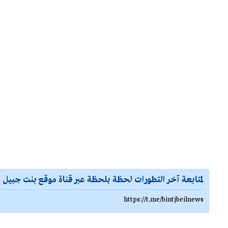
لمتابعة آخر التطورات لحظة بلحظة عبر قناة موقع بنت جبيل ع
https://t.me/bintjbeilnews