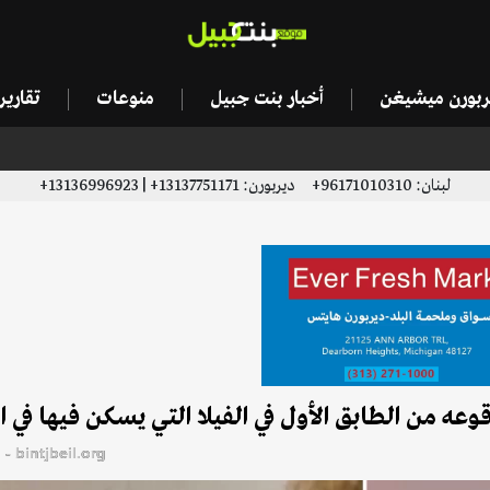
يربورن ميشيغن
أخبار بنت جبيل
منوعات
تقاري
لبنان: 96171010310+ ديربورن: 13137751171+ | 13136996923+
وعه من الطابق الأول في الفيلا التي يسكن فيها في ا
bintjbeil.org - موقع بنت جبيل