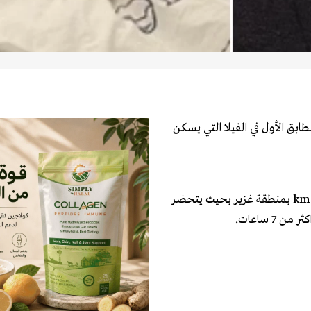
طابق الأول في الفيلا التي يسكن
واضافت المعلومات ان فادي نُقل على وجه السرعة الى مستشفى kmc بمنطقة غزير بحيث يتحضر
7 ساعات.