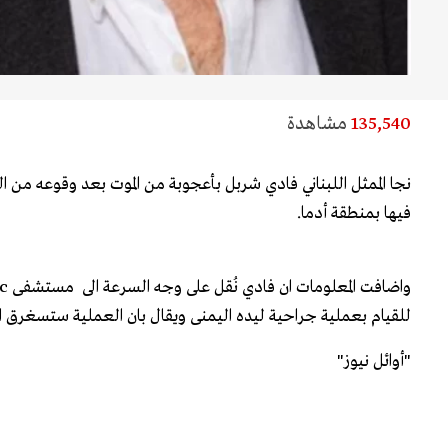
135,540
مشاهدة
نجا الممثل اللبناني فادي شربل بأعجوبة من الموت بعد وقوعه من ال
فيها بمنطقة أدما.
للقيام بعملية جراحية ليده اليمنى ويقال بان العملية ستسغرق اكثر من 
"أوائل نيوز"