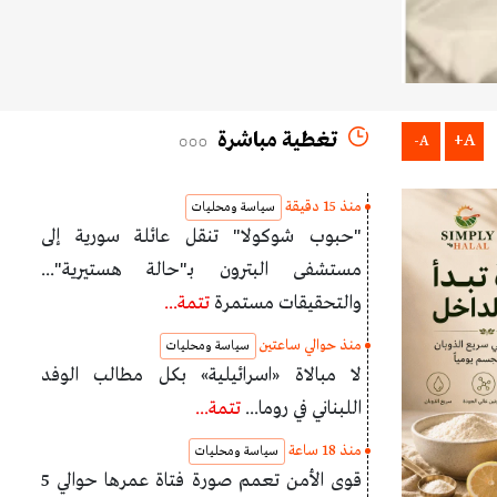
تغطية مباشرة
A+
A-
منذ 15 دقيقة
سياسة ومحليات
"حبوب شوكولا" تنقل عائلة سورية إلى
مستشفى البترون بـ"حالة هستيرية"...
والتحقيقات مستمرة
تتمة...
منذ حوالي ساعتين
سياسة ومحليات
لا مبالاة «اسرائيلية» بكل مطالب الوفد
اللبناني في روما...
تتمة...
منذ 18 ساعة
سياسة ومحليات
قوى الأمن تعمم صورة فتاة عمرها حوالي 5