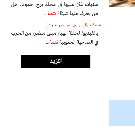
سنوات عُثِرَ عليها في محلة برج حمود، هل
من يعرف عنها شيئًا؟
تتمة...
منذ حوالي يومين
سياسة ومحليات
بالفيديو/ لحظة انهيار مبنى متضرر من الحرب
في الضاحية الجنوبية
تتمة...
المزيد