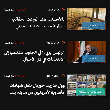
الأربعين لعام 2026 من
مؤسسةArab America
157,779
8-2-2025
مشاهدة
Foundation
بالأسماء.. هكذا توزعت الحقائب
سياسة ومحليات
الوزارية حسب الانتماء الحزبي
والمذهبي!
8,482
20-5-2025
مشاهدة
الرئيس بري: "في الجنوب سنذهب إلى
سياسة ومحليات
الانتخابات في كل الأحوال
وسنخوضها مهما كلف الأمر"
62,071
10-7-2026
مشاهدة
وول ستريت جورنال تنقل شهادات
أخبار ديربورن ميشيغن
مأساوية لأمريكيين من مدينة بنت
جبيل هدمت "إسرائيل" منازلهم
ومنازل أجدادهم في المدينة