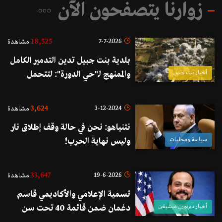
زوارنا يتصفحون الآن
18,525
7-7-2026
مشاهدة
بلدية بنت جبيل تدين التدمير الكامل
أخبار بنت جبيل
والممنهج لـ"حي الدورة": لتتحمل
الدولة اللبنانية مسؤولياتها وتتحرك
فوراً لدى مجلس الأمن والمحافل
3,624
3-12-2024
مشاهدة
الدولية
نتنياهو: نحن في حالة وقف إطلاق نار
سياسة ومحليات
وليس نهاية الحرب!
33,647
19-6-2026
مشاهدة
تسمية الإعلامي والأكاديمي قاسم
أخبار ديربورن ميشيغن
دغمان ضمن قائمة 40 تحت سن