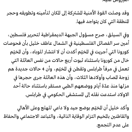
وقد وصلت القوة الأمنية المشتركة إلى المكان لتأمينه وتطويقه وحجر
المنطقة التي كان يتواجد فيها.
وفي السيلق، صرح مسؤول الجبهة الديمقراطية لتحرير فلسطين،
أمين سر الفصائل الفلسطينية في الشمال عاطف خليل بأن فحوصات
كورونا التي أجريت في المخيّم أكدت أن لا انتشار للوباء، وأن المخيّم
خال من كورونا باستثناء ثبوت أربع حالات من نفس العائلة التي
تعمل في مرفأ طرابلس وتقطن في المخيّم، وأن 4 حالات جديدة هم
زوجة المصاب وأولادها الثلاث، وأن هذه العائلة جرى حجرها في
مزلها منذ عدّة أيام ووضعهم الطبي مستقر باستثناء حالة أحد
الاولاد استدعت نقله إلى المستشفى الحكومي في طرابلس.
وأكد خليل أن المخيّم بوضع جيد ولا داعي للهلع وعلى الأهالي
والقاطنين بالمخيم التزام الوقاية الذاتية، والتباعد الاجتماعي والحفاظ
على عدم التجمع.