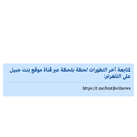
لمتابعة آخر التطورات لحظة بلحظة عبر قناة موقع بنت جبيل
على التلغرام:
https://t.me/bintjbeilnews