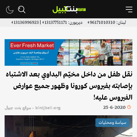
لبنان: 96171010310+ ديربورن: 13137751171+ | 13136996923+
نقل طفل من داخل مخيّم البداوي بعد الاشتباه
بإصابته بفيروس كورونا وظهور جميع عوارض
الفيروس عليه!
25-6-2020
bintjbeil.org - موقع بنت جبيل
سياسة ومحليات