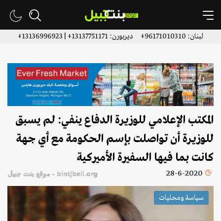
لبنان: 96171010310+ ديربورن: 13137751171+ | 13136996923+
المكتب الإعلامي للوزيرة الدفاع ينفي: لم يسبق
للوزيرة أن تواصلت بإسم الحكومة مع أي جهة
كانت بما فيها السفيرة الأميركية
28-6-2020
bintjbeil.org - موقع بنت جبيل
سياسة ومحليات