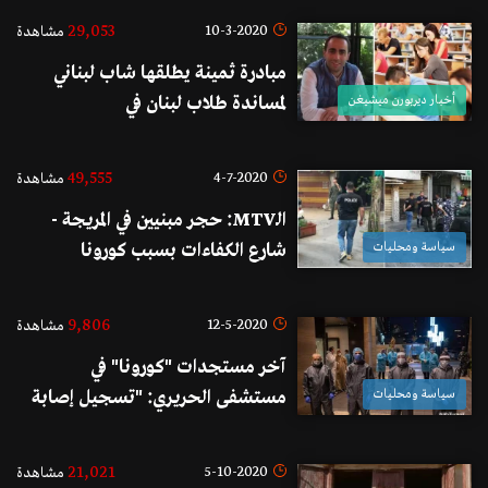
رغم كل الظروف الصعبة"
29,053
10-3-2020
مشاهدة
مبادرة ثمينة يطلقها شاب لبناني
أخبار ديربورن ميشيغن
لمساندة طلاب لبنان في
فرنسا...مستعد للمساعدة المادية في
حال تعثر حصولهم من الأموال
49,555
4-7-2020
مشاهدة
اللازمة من أهلهم في لبنان!
الـMTV: حجر مبنيين في المريجة -
سياسة ومحليات
شارع الكفاءات بسبب كورونا
9,806
12-5-2020
مشاهدة
آخر مستجدات "كورونا" في
سياسة ومحليات
مستشفى الحريري: "تسجيل إصابة
واحدة جديدة بالفيروس وتماثل
حالتين للشفاء "
21,021
5-10-2020
مشاهدة