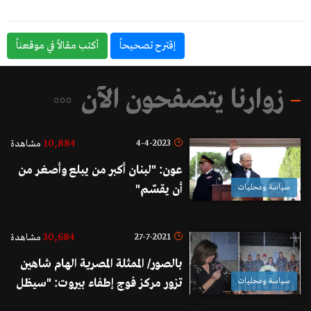
إقترح تصحيحاً
أكتب مقالاً في موقعناً
زوارنا يتصفحون الآن
10,884
4-4-2023
مشاهدة
عون: "لبنان أكبر من يبلع وأصغر من
سياسة ومحليات
أن يقسّم"
30,684
27-7-2021
مشاهدة
بالصور/ الممثلة المصرية الهام شاهين
سياسة ومحليات
تزور مركز فوج إطفاء بيروت: "سيظل
لبنان عروس الوطن العربي الجميلة