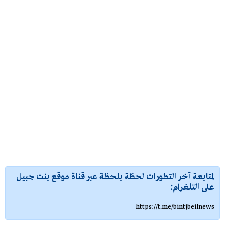
لمتابعة آخر التطورات لحظة بلحظة عبر قناة موقع بنت جبيل
على التلغرام:
https://t.me/bintjbeilnews