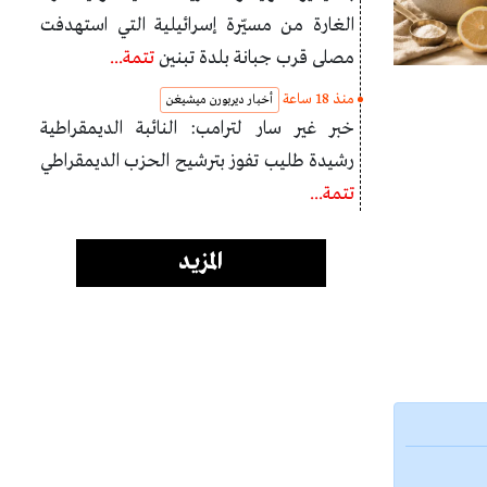
الغارة من مسيّرة إسرائيلية التي استهدفت
مصلى قرب جبانة بلدة تبنين
تتمة...
منذ 18 ساعة
أخبار ديربورن ميشيغن
خبر غير سار لترامب: النائبة الديمقراطية
رشيدة طليب تفوز بترشيح الحزب الديمقراطي
تتمة...
المزيد