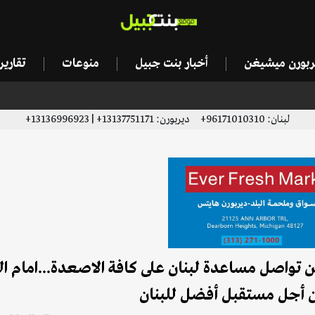
يربورن ميشيغن
أخبار بنت جبيل
منوعات
تقاري
لبنان: 96171010310+ ديربورن: 13137751171+ | 13136996923+
طن تواصل مساعدة لبنان على كافة الاصعدة...امام ال
ن أجل مستقبل أفضل للبنان