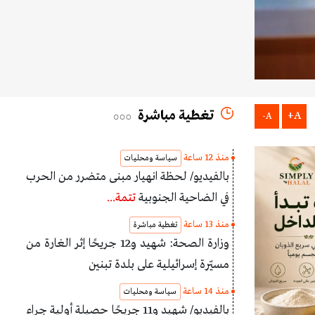
تغطية مباشرة
A+
A-
منذ 12 ساعة
سياسة ومحليات
بالفيديو/ لحظة انهيار مبنى متضرر من الحرب
في الضاحية الجنوبية
تتمة...
منذ 13 ساعة
تغطية مباشرة
وزارة الصحة: شهيد و12 جريحًا إثر الغارة من
مسيّرة إسرائيلية على بلدة تبنين
منذ 14 ساعة
سياسة ومحليات
بالفيديو/ شهيد و11 جريحًا حصيلة أولية جراء