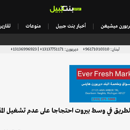
يربورن ميشيغن
أخبار بنت جبيل
منوعات
تقاري
لبنان: 96171010310+ ديربورن: 13137751171+ | 13136996923+
لطريق في وسط بيروت احتجاجا على عدم تشغيل المق