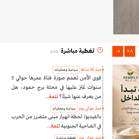
تغطية مباشرة
A+
A-
منذ 16 ساعة
سياسة ومحليات
قوى الأمن تعمم صورة فتاة عمرها حوالي 5
سنوات عُثِرَ عليها في محلة برج حمود، هل
من يعرف عنها شيئًا؟
تتمة...
منذ حوالي يوم
سياسة ومحليات
بالفيديو/ لحظة انهيار مبنى متضرر من الحرب
في الضاحية الجنوبية
تتمة...
منذ حوالي يوم
تغطية مباشرة