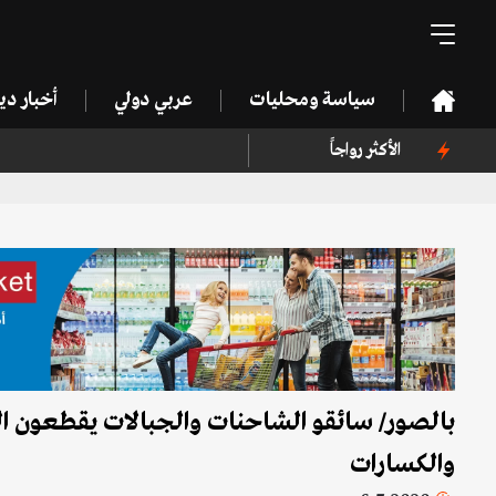
سياسة ومحليات
عربي دولي
أخبار د
الأكثر رواجاً
بالصور/ سائقو الشاحنات والجبالات يقطعون ا
والكسارات