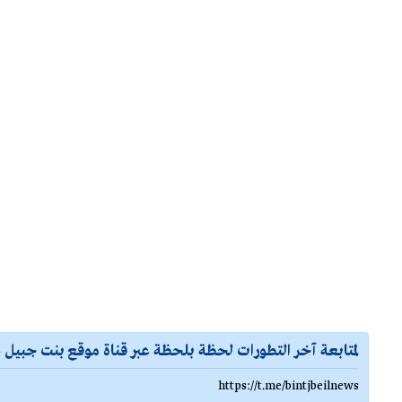
لمتابعة آخر التطورات لحظة بلحظة عبر قناة موقع بنت جبيل ع
https://t.me/bintjbeilnews