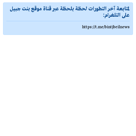
لمتابعة آخر التطورات لحظة بلحظة عبر قناة موقع بنت جبيل
على التلغرام:
https://t.me/bintjbeilnews