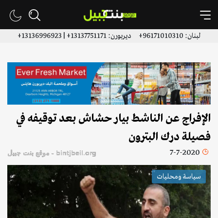
لبنان: 96171010310+ ديربورن: 13137751171+ | 13136996923+
الإفراج عن الناشط بيار حشاش بعد توقيفه في
فصيلة درك البترون
7-7-2020
bintjbeil.org - موقع بنت جبيل
سياسة ومحليات