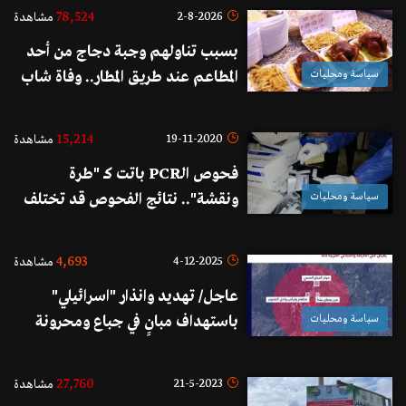
78,524
2-8-2026
مشاهدة
بسبب تناولهم وجبة دجاج من أحد
سياسة ومحليات
المطاعم عند طريق المطار.. وفاة شاب
ودخول زوجته وطفله العناية الفائقة!
15,214
19-11-2020
مشاهدة
فحوص الـPCR باتت كـ "طرة
سياسة ومحليات
ونقشة".. نتائج الفحوص قد تختلف
بين مختبر وآخر خلال 24 ساعة! (نداء
الوطن)
4,693
4-12-2025
مشاهدة
عاجل/ تهديد وانذار "اسرائيلي"
سياسة ومحليات
باستهداف مبانٍ في جباع ومحرونة
27,760
21-5-2023
مشاهدة