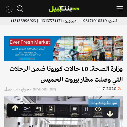
لبنان: 96171010310+ ديربورن: 13137751171+ | 13136996923+
وزارة الصحة: 10 حالات كورونا ضمن الرحلات
التي وصلت مطار بيروت الخميس
11-7-2020
bintjbeil.org - موقع بنت جبيل
سياسة ومحليات