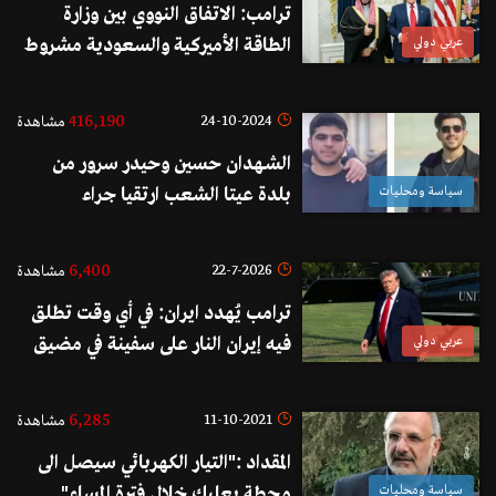
ترامب: الاتفاق النووي بين وزارة
عربي دولي
الطاقة الأميركية والسعودية مشروط
بالكامل بانضمام الأخيرة إلى
"اتفاقيات أبراهام"
416,190
24-10-2024
مشاهدة
الشـهدان حسين وحيدر سرور من
سياسة ومحليات
بلدة عيتا الشعب ارتقيا جراء
إستهداف سيارتهما في الكحالة
6,400
22-7-2026
مشاهدة
ترامب يُهدد ايران: في أي وقت تطلق
عربي دولي
فيه إيران النار على سفينة في مضيق
هرمز، سنقوم بقصف وتدمير جسر
إيراني أو محطة توليد كهرباء
6,285
11-10-2021
مشاهدة
المقداد :"التيار الكهربائي سيصل الى
سياسة ومحليات
محطة بعلبك خلال فترة المساء"