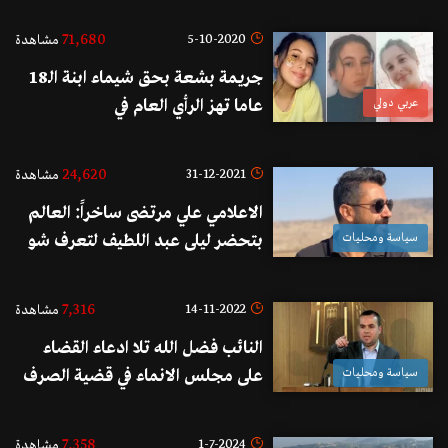
71,680
5-10-2020
مشاهدة
جريمة بشعة بحق شيماء ابنة الـ18
عربي دولي
عاما تهز الرأي العام في
الجزائر...اغتصبها ثم قتلها حرقا!
24,620
31-12-2021
مشاهدة
الاعلامي علي مرتضى ساخراً: العالم
سياسة ومحليات
بتحضر ليلى عبد اللطيف لتعرف شو
بيصير، لان شو بتقول هيي بيصير
العكس
7,316
14-11-2022
مشاهدة
النائب فضل الله تلا ادعاء القضاء
سياسة ومحليات
على مجلس الانماء في قضية الصرف
الصحي خلال جلسة اللجان النيابية
المشتركة: "هذا الملف بين أيدي النواب"
7,358
1-7-2024
مشاهدة