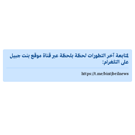
لمتابعة آخر التطورات لحظة بلحظة عبر قناة موقع بنت جبيل
على التلغرام:
https://t.me/bintjbeilnews