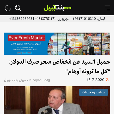
لبنان: 96171010310+ ديربورن: 13137751171+ | 13136996923+
جميل السيد عن انخفاض سعر صرف الدولار:
"كل ما ترونه أوهام"
13-7-2020
bintjbeil.org - موقع بنت جبيل
سياسة ومحليات