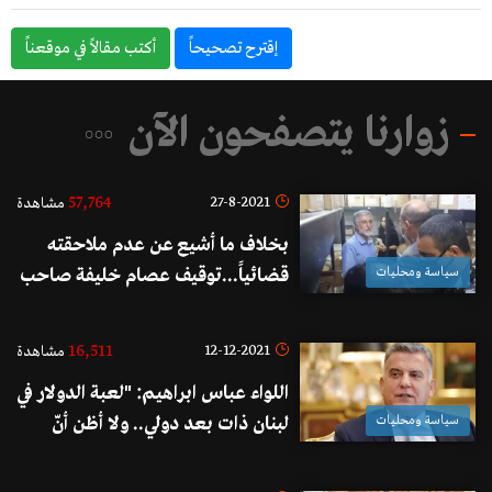
إقترح تصحيحاً
أكتب مقالاً في موقعناً
زوارنا يتصفحون الآن
57,764
27-8-2021
مشاهدة
بخلاف ما أشيع عن عدم ملاحقته
سياسة ومحليات
قضائياً...توقيف عصام خليفة صاحب
مستودع الأدوية الذي دهمه وزير
الصحة في بلدة العاقبية
16,511
12-12-2021
مشاهدة
اللواء عباس ابراهيم: "لعبة الدولار في
سياسة ومحليات
لبنان ذات بعد دولي.. ولا أظن أنّ
الوضع الأمني قد ينفلت بسبب الوضع
المعيشي فالدولار بلغ رقما قياسياً وما