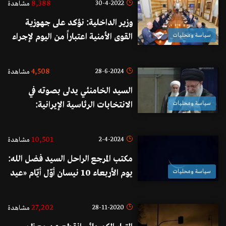
8,388
30-4-2022
مشاهدة
زال الأمن ممسوكاً"
وزير الداخلية: نؤكد على جهوزية
سياسة ومحليات
القوى الأمنية اعتباراً من اليوم لإجراء
الانتخابات النيابية.. ومنع التجمعات
الكبيرة التي قد تؤدي إلى خلل أمني
4,508
28-6-2024
مشاهدة
السيد الخامنئي يدلى بصوته في
سياسة ومحليات
الانتخابات الرئاسية الإيرانية:
المشاركة الكبيرة مطلوبة لإثبات صحة
وسلامة إيران
10,501
2-4-2024
مشاهدة
مكتب المرجع الراحل السيد فضل الله:
سياسة ومحليات
يوم الأربعاء 10 نيسان أوّل أيّام «عيد
الفطر السّعيد»
27,202
28-11-2020
مشاهدة