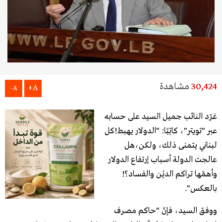
30,424
مشاهدة
A+
A-
غرّد النائب جميل السيد على حسابه
عبر "تويتر"، كاتِبًا: "الدولار يهبط!كل
لبناني يتمنى ذلك، ولكن،هل
عالجت الدولة أسباب إرتفاع الدولار
وأهمّها تراكم الديْن والفساد؟!
بالعكس".
ووفق السيد، فإنّ "حاكم مصرف