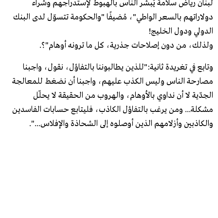
لبنان رياض سلامة يُبشّر الناس بالهبوط لإستدراجهم وشراء
دولاراتهم بالسعر الواطي"، مُضيفًا "والحكومة تتسوّل لدى البنك
الدولي ودول الخليج!
ولذلك، من دون إصلاحات جذرية، كل ما ترونه أوهام"؟.
وتابع في تغريدة ثانية:"للذين يطالبوننا بالتفاؤل، نقول، واجبنا
مصارحة الناس وليس الكذب عليهم، واجبنا أن نضغط للمعالجة
الجدّية لا أن نداوي بالأوهام، والهروب من الحقيقة لا يحلّل
مشكلة... ومن يرغب بالتفاؤل الكاذب، فليتابع حسابات الفاسدين
والكاذبين وأزلامهم الذين أوصلوه إلى الشحاذة والإفلاس...".