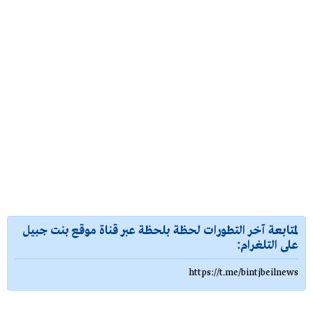
لمتابعة آخر التطورات لحظة بلحظة عبر قناة موقع بنت جبيل
على التلغرام:
https://t.me/bintjbeilnews