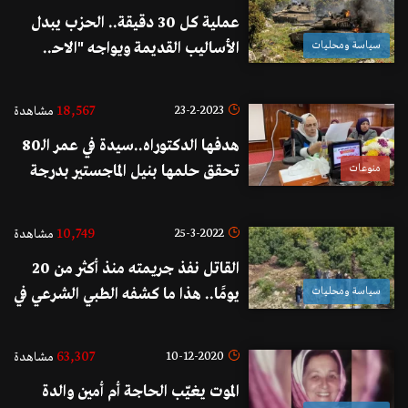
عملية كل 30 دقيقة.. الحزب يبدل
سياسة ومحليات
الأساليب القديمة ويواجه "الاحـ..
ـتلال" بتنسيق ميداني حديث فائق
الدقة!
18,567
23-2-2023
مشاهدة
هدفها الدكتوراه..سيدة في عمر الـ80
منوعات
تحقق حلمها بنيل الماجستير بدرجة
امتياز!
10,749
25-3-2022
مشاهدة
القاتل نفذ جريمته منذ أكثر من 20
سياسة ومحليات
يومًا.. هذا ما كشفه الطبي الشرعي في
جريمة انصار
63,307
10-12-2020
مشاهدة
الموت يغيّب الحاجة أم أمين والدة