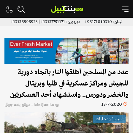
لبنان: 96171010310+ ديربورن: 13137751171+ | 13136996923+
عدد من المسلحين أطلقوا النار باتجاه دورية
للجيش ومراكز عسكرية في طليا وبريتال
والخضر ودورس.. واستشهاد أحد العسكريّين
13-7-2020
bintjbeil.org - موقع بنت جبيل
سياسة ومحليات