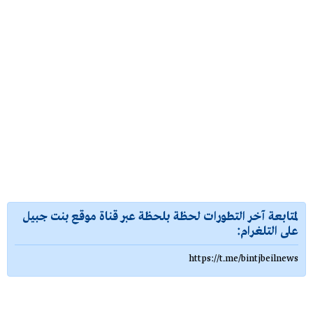
لمتابعة آخر التطورات لحظة بلحظة عبر قناة موقع بنت جبيل
على التلغرام:
https://t.me/bintjbeilnews