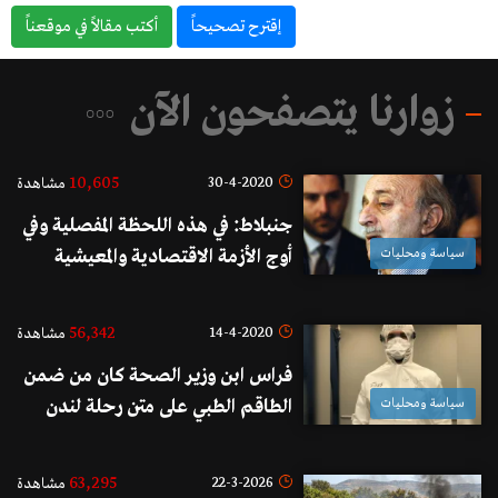
إقترح تصحيحاً
أكتب مقالاً في موقعناً
زوارنا يتصفحون الآن
10,605
30-4-2020
مشاهدة
جنبلاط: في هذه اللحظة المفصلية وفي
سياسة ومحليات
أوج الأزمة الاقتصادية والمعيشية
يبقى الجيش الملاذ الأولى والاخير
للاستقرار وأي تعرض له من أية جهة
56,342
14-4-2020
مشاهدة
كانت ممنوع ومدان
فراس ابن وزير الصحة كان من ضمن
سياسة ومحليات
الطاقم الطبي على متن رحلة لندن
أمس...ونشطاء يعلقون "دروس في
المسؤولية والتضحية"!
63,295
22-3-2026
مشاهدة