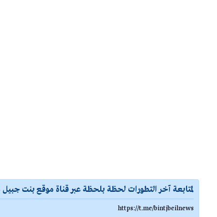
لمتابعة آخر التطورات لحظة بلحظة عبر قناة موقع بنت جبيل ع
https://t.me/bintjbeilnews