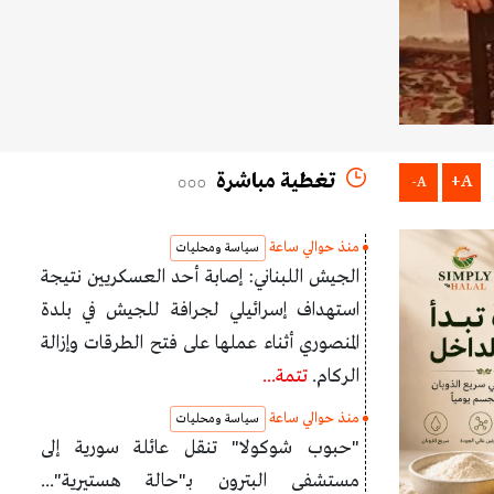
تغطية مباشرة
A+
A-
منذ حوالي ساعة
سياسة ومحليات
الجيش اللبناني: إصابة أحد العسكريين نتيجة
استهداف إسرائيلي لجرافة للجيش في بلدة
المنصوري أثناء عملها على فتح الطرقات وإزالة
الركام.
تتمة...
منذ حوالي ساعة
سياسة ومحليات
"حبوب شوكولا" تنقل عائلة سورية إلى
مستشفى البترون بـ"حالة هستيرية"...