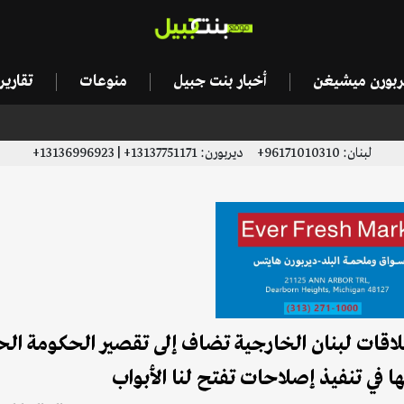
يربورن ميشيغن
أخبار بنت جبيل
منوعات
تقاري
لبنان: 96171010310+ ديربورن: 13137751171+ | 13136996923+
علاقات لبنان الخارجية تضاف إلى تقصير الحكومة الح
ا في تنفيذ إصلاحات تفتح لنا الأبواب