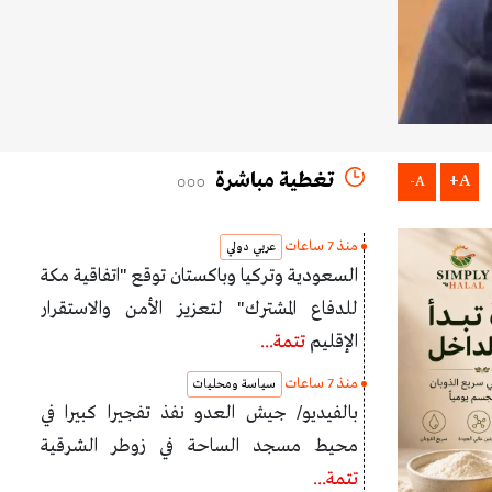
تغطية مباشرة
A+
A-
منذ 7 ساعات
عربي دولي
السعودية وتركيا وباكستان توقع "اتفاقية مكة
للدفاع المشترك" لتعزيز الأمن والاستقرار
الإقليم
تتمة...
منذ 7 ساعات
سياسة ومحليات
بالفيديو/ جيش العدو نفذ تفجيرا كبيرا في
محيط مسجد الساحة في زوطر الشرقية
تتمة...