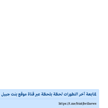
لمتابعة آخر التطورات لحظة بلحظة عبر قناة موقع بنت جبيل ع
https://t.me/bintjbeilnews