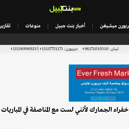
يربورن ميشيغن
أخبار بنت جبيل
منوعات
تقاري
لبنان: 96171010310+ ديربورن: 13137751171+ | 13136996923+
راء الجمارك لأنني لست مع المناصفة في المباريات 