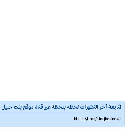
لمتابعة آخر التطورات لحظة بلحظة عبر قناة موقع بنت جبيل ع
https://t.me/bintjbeilnews