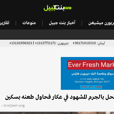
يربورن ميشيغن
أخبار بنت جبيل
منوعات
تقاري
لبنان: 96171010310+ ديربورن: 13137751171+ | 13136996923+
حل بالجرم المشهود في عكار فحاول طعنه بسكين
bintjbeil.org - موقع بنت جبيل