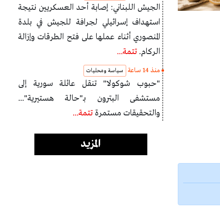
الجيش اللبناني: إصابة أحد العسكريين نتيجة
استهداف إسرائيلي لجرافة للجيش في بلدة
المنصوري أثناء عملها على فتح الطرقات وإزالة
الركام.
تتمة...
منذ 14 ساعة
سياسة ومحليات
"حبوب شوكولا" تنقل عائلة سورية إلى
مستشفى البترون بـ"حالة هستيرية"...
والتحقيقات مستمرة
تتمة...
المزيد