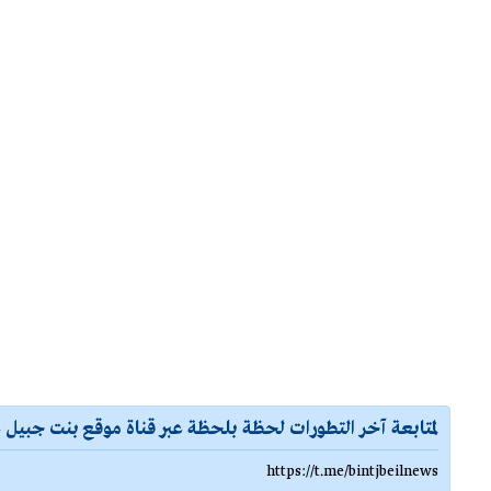
لمتابعة آخر التطورات لحظة بلحظة عبر قناة موقع بنت جبيل ع
https://t.me/bintjbeilnews