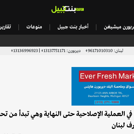
يربورن ميشيغن
أخبار بنت جبيل
منوعات
تقاري
لبنان: 96171010310+ ديربورن: 13137751171+ | 13136996923+
ي العملية الإصلاحية حتى النهاية وهي تبدأ من تح
ف لبنان