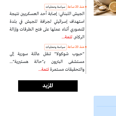
منذ 23 ساعة
سياسة ومحليات
الجيش اللبناني: إصابة أحد العسكريين نتيجة
استهداف إسرائيلي لجرافة للجيش في بلدة
المنصوري أثناء عملها على فتح الطرقات وإزالة
الركام.
تتمة...
منذ 23 ساعة
سياسة ومحليات
"حبوب شوكولا" تنقل عائلة سورية إلى
مستشفى البترون بـ"حالة هستيرية"...
والتحقيقات مستمرة
تتمة...
المزيد