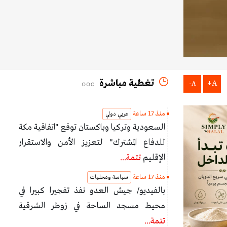
تغطية مباشرة
A+
A-
منذ 17 ساعة
عربي دولي
السعودية وتركيا وباكستان توقع "اتفاقية مكة
للدفاع المشترك" لتعزيز الأمن والاستقرار
الإقليم
تتمة...
منذ 17 ساعة
سياسة ومحليات
بالفيديو/ جيش العدو نفذ تفجيرا كبيرا في
محيط مسجد الساحة في زوطر الشرقية
تتمة...