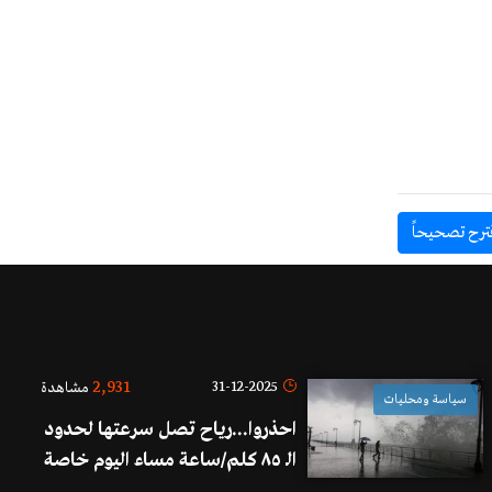
ترح تصحيحاً
2,931
31-12-2025
مشاهدة
سياسة ومحليات
احذروا...رياح تصل سرعتها لحدود
الـ ٨٥ كلم/ساعة مساء اليوم خاصة
شمال البلاد!