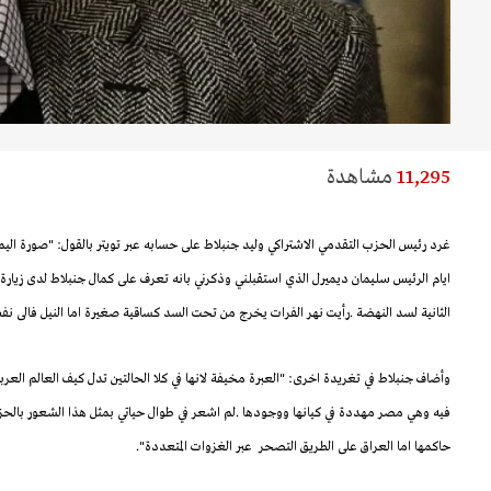
11,295
مشاهدة
غرد رئيس الحزب التقدمي الاشتراكي وليد جنبلاط على حسابه عبر تويتر بالقول: "صورة اليمي
ايام الرئيس سليمان ديميرل الذي استقبلني وذكرني بانه تعرف على كمال جنبلاط لدى زيارة 
الثانية لسد النهضة .رأيت نهر الفرات يخرج من تحت السد كساقية صغيرة اما النيل فالى نف
وأضاف جنبلاط في تغريدة اخرى: "العبرة مخيفة لانها في كلا الحالتين تدل كيف العالم العر
فيه وهي مصر مهددة في كيانها ووجودها .لم اشعر في طوال حياتي بمثل هذا الشعور بالحز
حاكمها اما العراق على الطريق التصحر عبر الغزوات المتعددة".