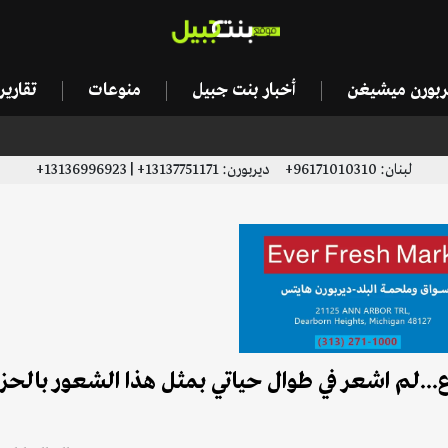
يربورن ميشيغن
أخبار بنت جبيل
منوعات
تقاري
لبنان: 96171010310+ ديربورن: 13137751171+ | 13136996923+
ع...لم اشعر في طوال حياتي بمثل هذا الشعور بالحز