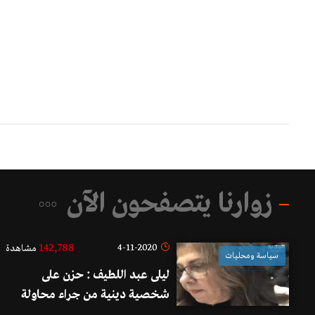
زوارنا يتصفحون الآن
142,788
4-11-2020
مشاهدة
سياسة ومحليات
ليلى عبد اللطيف : حزن على
شخصية دينية من جراء محاولة
اغتيال وحزن على شخصية اعلامية