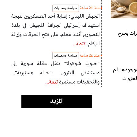
منذ 21 ساعة
سياسة ومحليات
الجيش اللبناني: إصابة أحد العسكريين نتيجة
استهداف إسرائيلي لجرافة للجيش في بلدة
فرات يخرج
المنصوري أثناء عملها على فتح الطرقات وإزالة
الركام.
تتمة...
منذ 22 ساعة
سياسة ومحليات
"حبوب شوكولا" تنقل عائلة سورية إلى
ووجودها .لم
مستشفى البترون بـ"حالة هستيرية"...
لغزوات
والتحقيقات مستمرة
تتمة...
المزيد