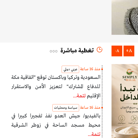
تغطية مباشرة
A+
A-
منذ 16 ساعة
عربي دولي
السعودية وتركيا وباكستان توقع "اتفاقية مكة
للدفاع المشترك" لتعزيز الأمن والاستقرار
الإقليم
تتمة...
منذ 16 ساعة
سياسة ومحليات
بالفيديو/ جيش العدو نفذ تفجيرا كبيرا في
محيط مسجد الساحة في زوطر الشرقية
تتمة...