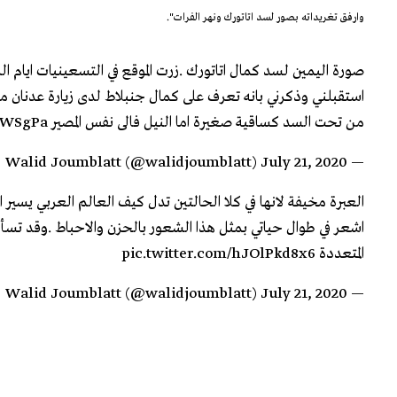
وارفق تغريداته بصور لسد اتاتورك ونهر الفرات".
صورة اليمين لسد كمال اتاتورك .زرت الموقع في التسعينيات ايام 
استقبلني وذكرني بانه تعرف على كمال جنبلاط لدى زيارة عدنان مند
من تحت السد كساقية صغيرة اما النيل فالى نفس المصير
7WSgPa
July 21, 2020
— Walid Joumblatt (@walidjoumblatt)
العبرة مخيفة لانها في كلا الحالتين تدل كيف العالم العربي يسير
اشعر في طوال حياتي بمثل هذا الشعور بالحزن والاحباط .وقد تسأ
المتعددة
pic.twitter.com/hJOlPkd8x6
July 21, 2020
— Walid Joumblatt (@walidjoumblatt)