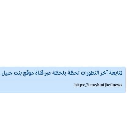
لمتابعة آخر التطورات لحظة بلحظة عبر قناة موقع بنت جبيل ع
https://t.me/bintjbeilnews