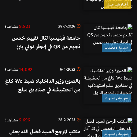
الأستاذ علي نعيم سعيد بزي (أبو
أخبار بنت جبيل
نعيم).. تفتقدك بنت جبيل
9,821
28-7-2026
مشاهدة
جامعة فينيسيا تنال تقييم خمس
نجوم من QS في إنجاز دولي بارز
سياسة ومحليات
ضمن مسيرتها
14,092
6-4-2022
مشاهدة
بالصور/ وزير الداخلية: ضبط ٩٧٥ كلغ
من الحشيشة في صناديق سلع
استهلاكية متجهة الى إحدى الدول
سياسة ومحليات
الأوروبية
5,696
28-2-2023
مشاهدة
مكتب المرجع السيد فضل الله يعلن
سياسة ومحليات