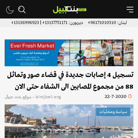
لبنان: 96171010310+ ديربورن: 13137751171+ | 13136996923+
تسجيل 4 إصابات جديدة في قضاء صور وتماثل
88 من مجموع المصابين الى الشفاء حتى الان
22-7-2020
bintjbeil.org - موقع بنت جبيل
سياسة ومحليات