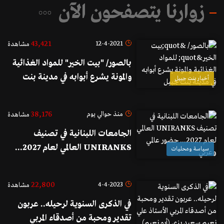
زوارنا يتصفحون الآن
43,421
12-4-2021
مشاهدة
بالصور/ "بيت الخير" للمواد الغذائية
والمونة يشرع أبوابه في مدينة بنت
أخبار بنت جبيل
جبيل
38,176
منذ حوالي يوم
مشاهدة
الجامعات اللبنانية في تصنيف
UNIRANKS العالمي لعام 2027...
سياسة ومحليات
حضور عالمي وعربي
22,800
4-4-2023
مشاهدة
في الذكرى السنوية لرحيله.. عربون
تقدير ومحبة من أصدقاء المربي