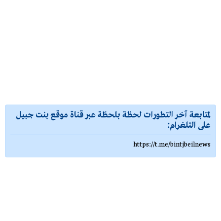
لمتابعة آخر التطورات لحظة بلحظة عبر قناة موقع بنت جبيل
على التلغرام:
https://t.me/bintjbeilnews