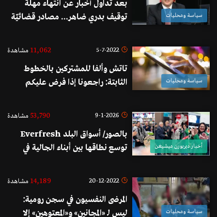
بعد تداول أخبار عن انتهاء مهلة
سياسة ومحليات
توقيف بدري ضاهر... مصادر قضائيّة
تنفي الموضوع: بانتظار تعيين محقق
عدلي لا امكانيّة لاخلاء سبيل ضاهر
11,062
5-7-2022
مشاهدة
تاتش وألفا للمشتركين بالخطوط
سياسة ومحليات
الثابتة: راجعونا إذا فرض عليكم
المصرف تسديد الفواتير بالدولار
الأميركي ونحن سنتخذ التدابير اللازمة
53,790
9-1-2026
مشاهدة
مع المصارف
بالصور/ أسواق البلد Everfresh
أخبار ديربورن ميشيغن
توسع نطاقها بين أبناء الجالية في
ميشيغن وتفتتح فرعها الثالث بحدث
صاخب جمع نخبة من الشخصيات
14,189
20-12-2022
مشاهدة
الفاعلة
المرضى النفسيون في سجن رومية:
سياسة ومحليات
ليس لـ «المجانين» و«المعتوهين» إلا