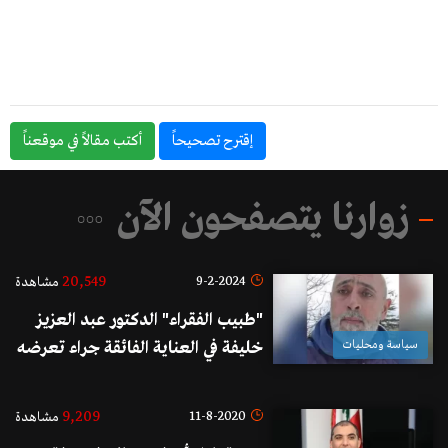
إقترح تصحيحاً
أكتب مقالاً في موقعناً
زوارنا يتصفحون الآن
20,549
9-2-2024
مشاهدة
"طبيب الفقراء" الدكتور عبد العزيز
سياسة ومحليات
خليفة في العناية الفائقة جراء تعرضه
للإعتداء بالضرب على رأسه من قبل
عمال سوريين
9,209
11-8-2020
مشاهدة