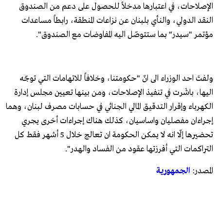
الإصلاحات، في اعتبارها مدخلاً للحصول على دعم من الصندوق
النقد الدولي، والنأي بلبنان عن نزاعات المنطقة، رابطاً مساعدات
مؤتمر "سيدر" بما ستتوصّل اليه المفاوضات مع الصندوق".
ولفتَ احد الوزراء الى انّ "حكومتنا، وخلافاً للاتهامات التي توجّه
اليها، باشَرت في تنفيذ الإصلاحات، ومن بينها تعيين مجلس إدارة
الكهرباء وإقرار التدقيق المالي الجنائي في حسابات مصرف لبنان، وهما
إجراءان مفصليان واساسيان، كذلك هناك إجراءات أخرى يجري
تحضيرها إلّا انه لا يمكن الحكومة ان تعالج خلال 5 أشهر فقط كل
التراكمات التي أفرزتها عقود من الفساد والهدر".
المصدر:
الجمهورية