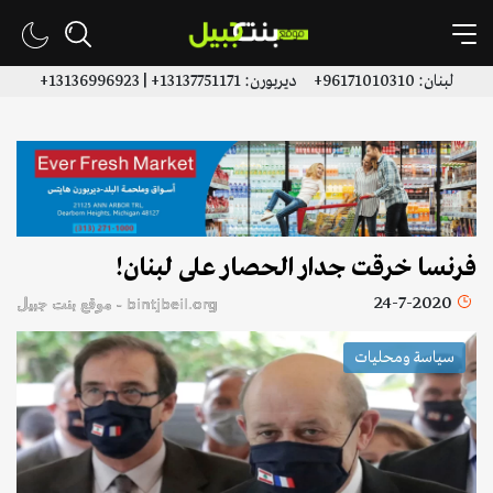
لبنان: 96171010310+ ديربورن: 13137751171+ | 13136996923+
فرنسا خرقت جدار الحصار على لبنان!
24-7-2020
bintjbeil.org - موقع بنت جبيل
سياسة ومحليات