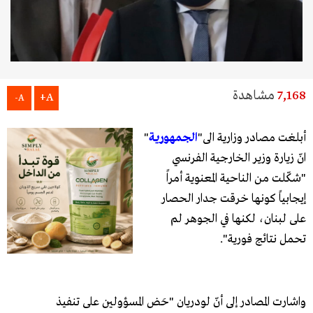
7,168
مشاهدة
A+
A-
أبلغت مصادر وزارية الى"
الجمهورية
"
انّ زيارة وزير الخارجية الفرنسي
"شكّلت من الناحية المعنوية أمراً
إيجابياً كونها خرقت جدار الحصار
على لبنان، لكنها في الجوهر لم
تحمل نتائج فورية".
واشارت المصادر إلى أنّ لودريان "حَض المسؤولين على تنفيذ