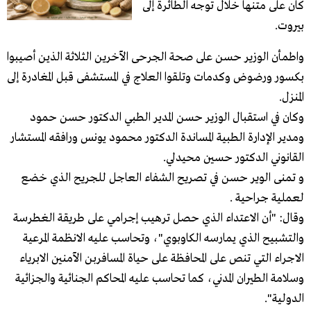
كان على متنها خلال توجه الطائرة إلى
بيروت.
واطمأن الوزير حسن على صحة الجرحى الآخرين الثلاثة الذين أصيبوا
بكسور ورضوض وكدمات وتلقوا العلاج في المستشفى قبل المغادرة إلى
المنزل.
وكان في استقبال الوزير حسن المدير الطبي الدكتور حسن حمود
ومدير الإدارة الطبية المساندة الدكتور محمود يونس ورافقه المستشار
القانوني الدكتور حسين محيدلي.
و تمنى الوير حسن في تصريح الشفاء العاجل للجريح الذي خضع
لعملية جراحية .
وقال: "أن الاعتداء الذي حصل ترهيب إجرامي على طريقة الغطرسة
والتشبيح الذي يمارسه الكاوبوي"، وتحاسب عليه الانظمة المرعية
الاجراء التي تنص على المحافظة على حياة المسافربن الآمنين الابرياء
وسلامة الطيران المدني، كما تحاسب عليه المحاكم الجنائية والجزائية
الدولية".