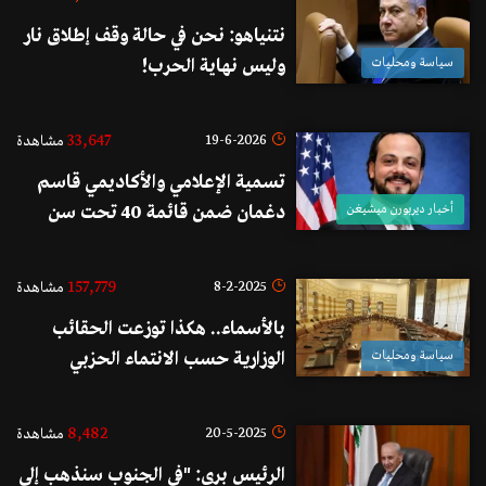
الدولية
نتنياهو: نحن في حالة وقف إطلاق نار
سياسة ومحليات
وليس نهاية الحرب!
33,647
19-6-2026
مشاهدة
تسمية الإعلامي والأكاديمي قاسم
أخبار ديربورن ميشيغن
دغمان ضمن قائمة 40 تحت سن
الأربعين لعام 2026 من
مؤسسةArab America
157,779
8-2-2025
مشاهدة
Foundation
بالأسماء.. هكذا توزعت الحقائب
سياسة ومحليات
الوزارية حسب الانتماء الحزبي
والمذهبي!
8,482
20-5-2025
مشاهدة
الرئيس بري: "في الجنوب سنذهب إلى