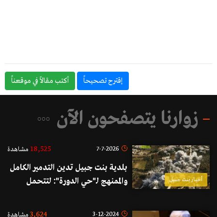
إقترح تصحيحاً
أكتب مقالاً في موقعناً
زوارنا يتصفحون الآن
18,525
7-7-2026
مشاهدة
بلدية بنت جبيل تدين التدمير الكامل
أخبار بنت جبيل
والممنهج لـ"حي الدورة": لتتحمل
الدولة اللبنانية مسؤولياتها وتتحرك
فوراً لدى مجلس الأمن والمحافل
3,624
3-12-2024
مشاهدة