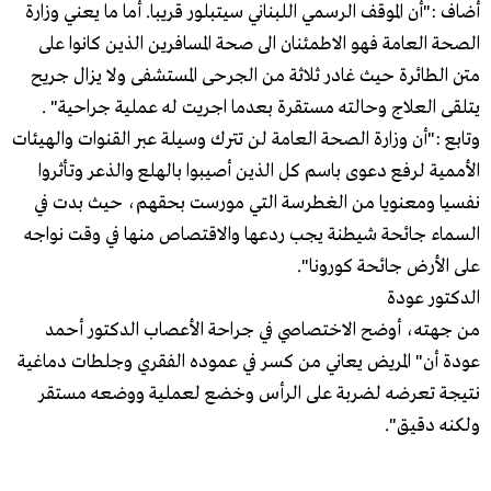
أضاف :"أن الموقف الرسمي اللبناني سيتبلور قريبا. أما ما يعني وزارة
الصحة العامة فهو الاطمئنان الى صحة المسافرين الذين كانوا على
متن الطائرة حيث غادر ثلاثة من الجرحى المستشفى ولا يزال جريح
يتلقى العلاج وحالته مستقرة بعدما اجريت له عملية جراحية" .
وتابع :"أن وزارة الصحة العامة لن تترك وسيلة عبر القنوات والهيئات
الأممية لرفع دعوى باسم كل الذين أصيبوا بالهلع والذعر وتأثروا
نفسيا ومعنويا من الغطرسة التي مورست بحقهم، حيث بدت في
السماء جائحة شيطنة يجب ردعها والاقتصاص منها في وقت نواجه
على الأرض جائحة كورونا".
الدكتور عودة
من جهته، أوضح الاختصاصي في جراحة الأعصاب الدكتور أحمد
عودة أن" المريض يعاني من كسر في عموده الفقري وجلطات دماغية
نتيجة تعرضه لضربة على الرأس وخضع لعملية ووضعه مستقر
ولكنه دقيق".