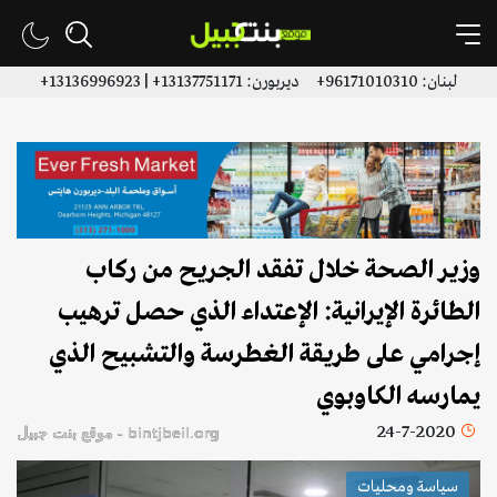
لبنان: 96171010310+ ديربورن: 13137751171+ | 13136996923+
وزير الصحة خلال تفقد الجريح من ركاب
الطائرة الإيرانية: الإعتداء الذي حصل ترهيب
إجرامي على طريقة الغطرسة والتشبيح الذي
يمارسه الكاوبوي
24-7-2020
bintjbeil.org - موقع بنت جبيل
سياسة ومحليات