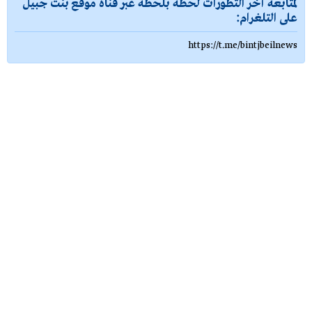
لمتابعة آخر التطورات لحظة بلحظة عبر قناة موقع بنت جبيل
على التلغرام:
https://t.me/bintjbeilnews