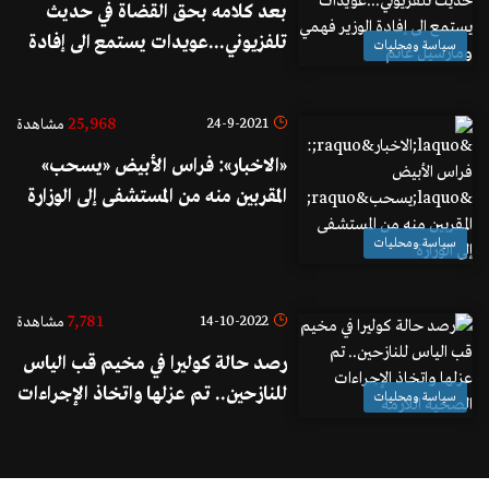
بعد كلامه بحق القضاة في حديث
تلفزيوني...عويدات يستمع الى إفادة
سياسة ومحليات
الوزير فهمي ومارسيل غانم
25,968
24-9-2021
مشاهدة
«الاخبار»: فراس الأبيض «يسحب»
المقربين منه من المستشفى إلى الوزارة
سياسة ومحليات
7,781
14-10-2022
مشاهدة
رصد حالة كوليرا في مخيم قب الياس
للنازحين.. تم عزلها واتخاذ الإجراءات
سياسة ومحليات
الصحية اللازمة