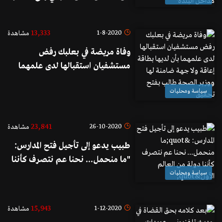
عن مداخل البلدة
13,333
1-8-2020
مشاهدة
وفاة مريضة في بعلبك رفض
مستشفيان استقبالها لدى علمهما
بأن لديها بطاقة إعاقة ولا جهة
سياسة ومحليات
ضامنة لها ووزير الصحة طالب بفتح
تحقيق
23,841
26-10-2020
مشاهدة
طبيب يدعو إلى تأجيل فتح المدارس:
"ما منحمل... نحنا عم نتصرف كأننا
دولة من العالم الأول"
سياسة ومحليات
15,943
1-12-2020
مشاهدة