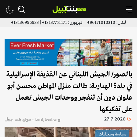
لبنان: 96171010310+ ديربورن: 13137751171+ | 13136996923+
بالصور/ الجيش اللبناني عن القذيفة الإسرائيلية
في بلدة الهبارية: طالت منزل المواطن محسن أبو
علوان دون أن تنفجر ووحدات الجيش تعمل
على تفكيكها
27-7-2020
bintjbeil.org - موقع بنت جبيل
سياسة ومحليات