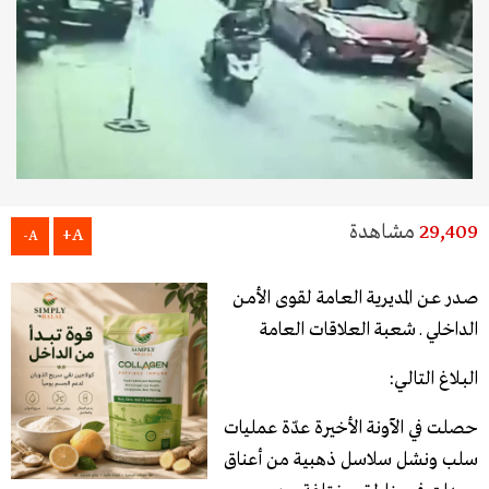
29,409
مشاهدة
A+
A-
صـدر عـن المديرية العـامة لقوى الأمـن
الداخلي ـ شعبة العلاقات العامة
البـلاغ التالـي:
حصلت في الآونة الأخيرة عدّة عمليات
سلب ونشل سلاسل ذهبية من أعناق