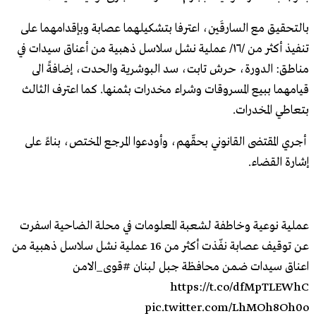
بالتحقيق مع السارقَين، اعترفا بتشكيلهما عصابة وبإقدامهما على
تنفيذ أكثر من /١٦/ عملية نشل سلاسل ذهبية من أعناق سيدات في
مناطق: الدورة، حرش تابت، سد البوشرية والحدت، إضافةً الى
قيامهما ببيع المسروقات وشراء مخدرات بثمنها. كما اعترف الثالث
بتعاطي المخدرات.
أجري المقتضى القانوني بحقّهم، وأودعوا المرجع المختص، بناءً على
إشارة القضاء.
عملية نوعية وخاطفة لشعبة المعلومات في محلة الضاحية اسفرت
عن توقيف عصابة نفّذت أكثر من 16 عملية نشل سلاسل ذهبية من
اعناق سيدات ضمن محافظة جبل لبنان
#قوى_الامن
https://t.co/dfMpTLEWhC
pic.twitter.com/LhMOh8Oh0o