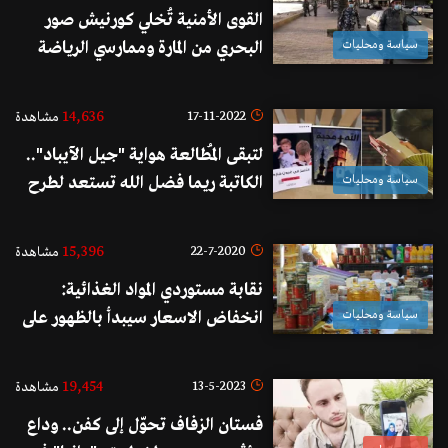
القوى الأمنية تُخلي كورنيش صور
سياسة ومحليات
البحري من المارة وممارسي الرياضة
التزامًا بقرار التعبئة
14,636
17-11-2022
مشاهدة
لتبقى المُطالعة هواية "جيل الآيباد"..
سياسة ومحليات
الكاتبة ريما فضل الله تستعد لطرح
مجموعة قصصية هادفة بأسلوب
شيّق يناسب مختلف الأعمار
15,396
22-7-2020
مشاهدة
نقابة مستوردي المواد الغذائية:
سياسة ومحليات
انخفاض الاسعار سيبدأ بالظهور على
الأرض بصورة تدريجية
19,454
13-5-2023
مشاهدة
فستان الزفاف تحوّل إلى كفن.. وداع