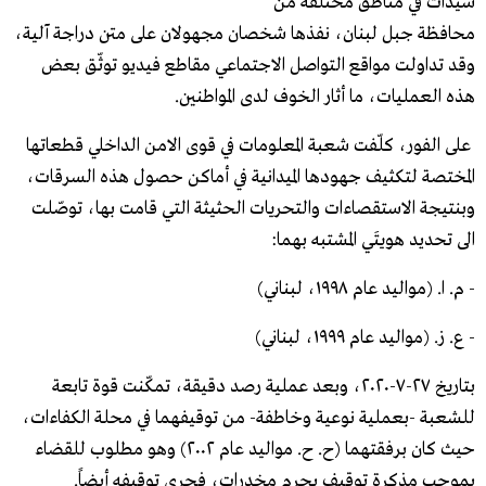
سيدات في مناطق مختلفة من
محافظة جبل لبنان، نفذها شخصان مجهولان على متن دراجة آلية،
وقد تداولت مواقع التواصل الاجتماعي مقاطع فيديو توثّق بعض
هذه العمليات، ما أثار الخوف لدى المواطنين.
على الفور، كلّفت شعبة المعلومات في قوى الامن الداخلي قطعاتها
المختصة لتكثيف جهودها الميدانية في أماكن حصول هذه السرقات،
وبنتيجة الاستقصاءات والتحريات الحثيثة التي قامت بها، توصّلت
الى تحديد هويتَي المشتبه بهما:
- م. ا. (مواليد عام ١٩٩٨، لبناني)
- ع. ز. (مواليد عام ١٩٩٩، لبناني)
بتاريخ ٢٧-٧-٢٠٢٠، وبعد عملية رصد دقيقة، تمكّنت قوة تابعة
للشعبة -بعملية نوعية وخاطفة- من توقيفهما في محلة الكفاءات،
حيث كان برفقتهما (ح. ح. مواليد عام ۲۰۰۲) وهو مطلوب للقضاء
بموجب مذكرة توقيف بجرم مخدرات، فجرى توقيفه أيضاً.