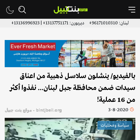
لبنان: 96171010310+ ديربورن: 13137751171+ | 13136996923+
بالفيديو/ ينشلون سلاسل ذهبية من اعناق
سيدات ضمن محافظة جبل لبنان... نفذوا أكثر
من 16 عملية!
3-8-2020
bintjbeil.org - موقع بنت جبيل
سياسة ومحليات