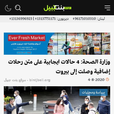
لبنان: 96171010310+ ديربورن: 13137751171+ | 13136996923+
وزارة الصحة: 4 حالات ايجابية على متن رحلات
إضافية وصلت إلى بيروت
4-8-2020
bintjbeil.org - موقع بنت جبيل
سياسة ومحليات