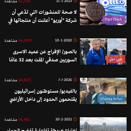
42,416
15-1-2023
مشاهدة
لا صحة للمنشورات التي تدّعي أن
Fact Check
شركة "أوريو" أعلنت أن منتجاتها في
الشرق الأوسط ليست "حلال"
34,009
10-1-2020
مشاهدة
بالصور/ الإفراج عن عميد الاسرى
عربي دولي
السوريين صدقي المقت بعد 32 عامًا
من الاعتقال
16,825
7-7-2026
مشاهدة
بالفيديو/ مستوطنون إسرائيليون
سياسة ومحليات
يقتحمون الحدود إلى داخل الأراضي
اللبنانية الجنوبية ويدعون لإقامة
مستوطنات إسرائيلية
14,461
20-2-2021
مشاهدة
اختراع خريطة تفاعلية تفضح الجيران