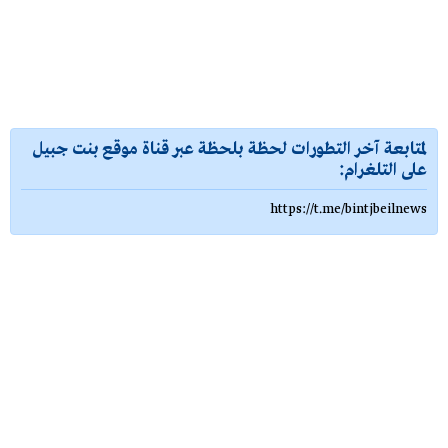
لمتابعة آخر التطورات لحظة بلحظة عبر قناة موقع بنت جبيل
على التلغرام:
https://t.me/bintjbeilnews