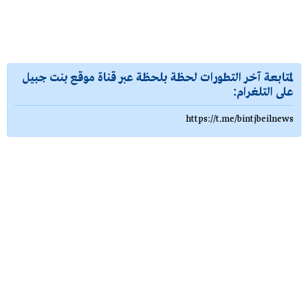
لمتابعة آخر التطورات لحظة بلحظة عبر قناة موقع بنت جبيل
على التلغرام:
https://t.me/bintjbeilnews