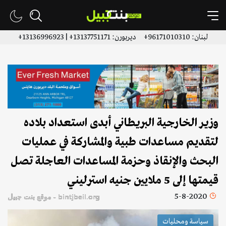
لبنان: 96171010310+ ديربورن: 13137751171+ | 13136996923+
وزير الخارجية البريطاني أبدى استعداد بلاده
لتقديم مساعدات طبية والمشاركة في عمليات
البحث والإنقاذ وحزمة المساعدات العاجلة تصل
قيمتها إلى 5 ملايين جنيه استرليني
5-8-2020
bintjbeil.org - موقع بنت جبيل
سياسة ومحليات