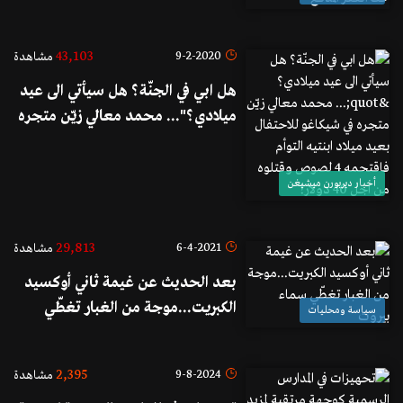
المدقع
43,103
9-2-2020
مشاهدة
هل ابي في الجنّة؟ هل سيأتي الى عيد
ميلادي؟"... محمد معالي زيّن متجره
في شيكاغو للاحتفال بعيد ميلاد
ابنتيه التوأم فاقتحمه 4 لصوص
أخبار ديربورن ميشيغن
وقتلوه من اجل 40 دولار!
29,813
6-4-2021
مشاهدة
بعد الحديث عن غيمة ثاني أوكسيد
الكبريت...موجة من الغبار تغطّي
سياسة ومحليات
سماء بيروت
2,395
9-8-2024
مشاهدة