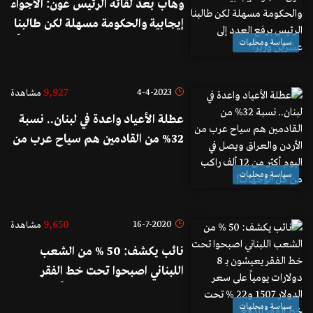
وهاب بعد لقائه الرئيس عون: الأجواء
إيجابية والحكومة مسهلة لكن طالبنا
الرئيس برفع العدد إلى عشرين وزيراً
سياسة ومحليات
9,927
4-4-2023
مشاهدة
عطلة الأعياد واعدة في لبنان.. نسبة
32% من القادمين هم سياح عرب من
الأردن والعراق ويصل في اليوم أكثر
سياسة ومحليات
من 12 ألف راكب من كل الوجهات!
9,650
16-7-2020
مشاهدة
نائب يكشف: 50 % من الشعب
اللبناني اصبحوا تحت خط الفقر
يعيشون بـ 8 دولارات يومياً على سعر
سياسة ومحليات
الدولار 1507 و22 % تحت خط الفقر