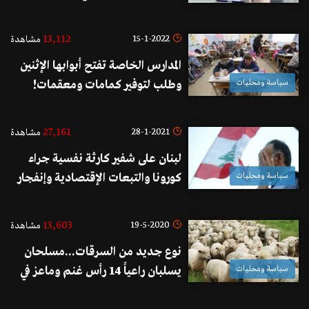
13,112
15-1-2022
مشاهدة
المدارس الخاصة تفتح أبوابها الإثنين
سياسة ومحليات
وطلب لتوفير كمامات ومعقمات!
27,161
28-1-2021
مشاهدة
لبنان على شفير كارثة نفسية جراء
سياسة ومحليات
كورونا والتبعات الإقتصادية وإنفجار
المرفأ...وضع الصحة النفسية للمواطن
اللبناني خطير جداً!
13,603
19-5-2020
مشاهدة
نوع جديد من السرقات...مسلحان
سياسة ومحليات
يسلبان راعياً 14 رأس غنم وماعز في
جرود بعلبك!