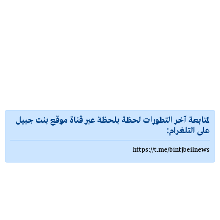
لمتابعة آخر التطورات لحظة بلحظة عبر قناة موقع بنت جبيل
على التلغرام:
https://t.me/bintjbeilnews