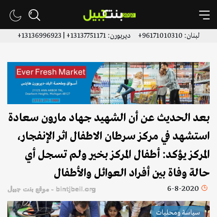
لبنان: 96171010310+ ديربورن: 13137751171+ | 13136996923+
بعد الحديث عن أن الشهيد جهاد مارون سعادة
استشهد في مركز سرطان الاطفال اثر الإنفجار،
المركز يؤكد: أطفال المركز بخير ولم تسجل أي
حالة وفاة بين أفراد العوائل والأطفال
6-8-2020
bintjbeil.org - موقع بنت جبيل
سياسة ومحليات