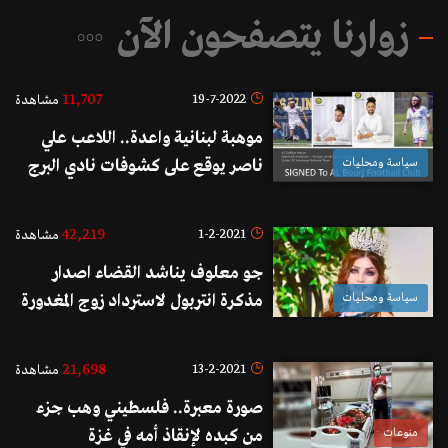
زوارنا يتصفحون الآن
11,707
19-7-2022
مشاهدة
موهبة لبنانية واعدة.. اللاعب علي
سياسة ومحليات
ناصر يوقع على كشوفات نادي البرج
الرياضي
42,219
1-2-2021
مشاهدة
جو معلوف يناشد القضاء اصدار
سياسة ومحليات
مذكرة انتربول لاسترداد زوج المغدورة
زينه كنجو: "هرب إلى اسطنبول بعد
ارتكاب جريمته البشعة"
21,698
13-2-2021
مشاهدة
صورة معبرة.. فلسطيني وهب جزء
منوعات
من كبده لإنقاذ أمه في غزة