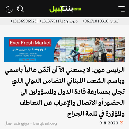
لبنان: 96171010310+ ديربورن: 13137751171+ | 13136996923+
الرئيس عون: لا يسعني الاّ أن أثمّن عالياً باسمي
وباسم الشعب اللبناني التضامن الدولي الذي
تجلى بمسارعة قادة الدول والمسؤولين الى
الحضور أو الاتصال والإعراب عن التعاطف
والمؤازرة في لملمة الجراح
9-8-2020
bintjbeil.org - موقع بنت جبيل