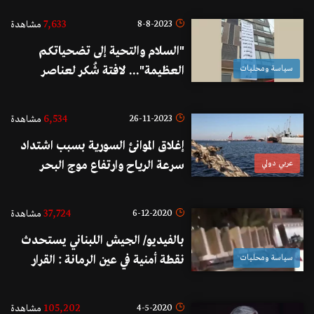
7,633
8-8-2023
مشاهدة
"السلام والتحية إلى تضحياتكم
سياسة ومحليات
العظيمة"... لافتة شُكر لعناصر
الدفاع المدني على جهودهم
6,534
26-11-2023
مشاهدة
إغلاق الموانئ السورية بسبب اشتداد
عربي دولي
سرعة الرياح وارتفاع موج البحر
37,724
6-12-2020
مشاهدة
بالفيديو/ الجيش اللبناني يستحدث
سياسة ومحليات
نقطة أمنية في عين الرمانة : القرار
متخذ منذ مدة والنقطة يجري نقلها
من شارع الى آخر
105,202
4-5-2020
مشاهدة