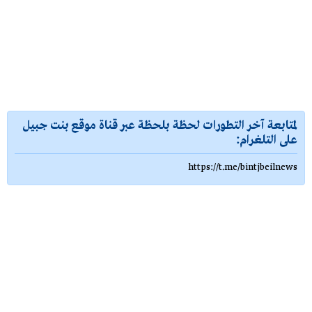
لمتابعة آخر التطورات لحظة بلحظة عبر قناة موقع بنت جبيل
على التلغرام:
https://t.me/bintjbeilnews