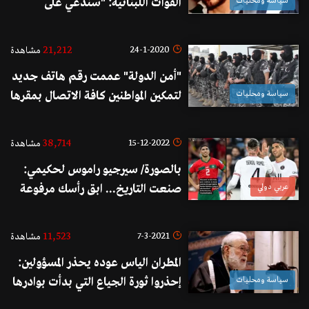
سياسة ومحليات
القوات اللبنانية: "سندّعي على
"الأخبار" بجرم التواصل مع مجرم
محكوم من قبل القضاء اللبناني"
21,212
24-1-2020
مشاهدة
"أمن الدولة" عممت رقم هاتف جديد
سياسة ومحليات
لتمكين المواطنين كافة الاتصال بمقرها
العام
38,714
15-12-2022
مشاهدة
بالصورة/ سيرجيو راموس لحكيمي:
عربي دولي
صنعت التاريخ... ابق رأسك مرفوعة
يا أخي
11,523
7-3-2021
مشاهدة
المطران الياس عوده يحذر المسؤولين:
سياسة ومحليات
إحذروا ثورة الجياع التي بدأت بوادرها
تلوح...إحذروا ثورة شعب لم يبق له