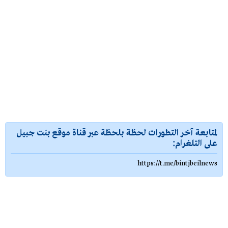
لمتابعة آخر التطورات لحظة بلحظة عبر قناة موقع بنت جبيل
على التلغرام:
https://t.me/bintjbeilnews