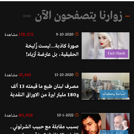
زوارنا يتصفحون الآن
178,072
9-10-2020
مشاهدة
صورة كاذبة...ليست زُليخة
Fact Check
الحقيقية، بل عارضة أزياء!
45,449
13-10-2020
مشاهدة
مصرف لبنان طبع ما قيمته 13 ألف
سياسة ومحليات
و180 مليار ليرة من الاوراق النقدية
بالليرة اللبنانية خلال الاشهر التسعة
الاولى من العام الحالي...والآن يحاول
80,408
10-5-2022
مشاهدة
لجم إنهيار الليرة!
بسبب مقابلة مع حبيب الشرتوني..