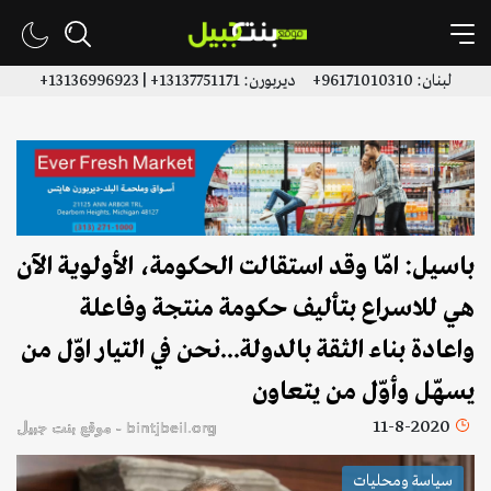
لبنان: 96171010310+ ديربورن: 13137751171+ | 13136996923+
باسيل: امّا وقد استقالت الحكومة، الأولوية الآن
هي للاسراع بتأليف حكومة منتجة وفاعلة
واعادة بناء الثقة بالدولة...نحن في التيار اوّل من
يسهّل وأوّل من يتعاون
11-8-2020
bintjbeil.org - موقع بنت جبيل
سياسة ومحليات