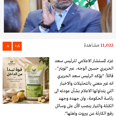
11,022
مشاهدة
A+
A-
غرّد المستشار الاعلامي للرئيس سعد
الحريري حسين الوجه، عبر "تويتر"،
قائلاً: "‏يؤكد الرئيس ‏سعد الحريري‬
انه غير معني بالتحليلات والاخبار
التي يتداولها الاعلام بشأن عودته الى
رئاسة ‏الحكومة، وان جهده وجهد
الكتلة والتيار ينصب الآن على وسائل
رفع الكارثة عن بيروت ‏واهلها".‏