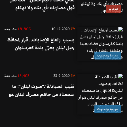
سالي حافظ لـ تيم حسن: "انت بس
قول مصاريك بأي بنك ولا تهكلو
منوعات
للهم"
18,805
10-12-2020
مشاهدة
بسبب ارتفاع الإصابات.. قرار لمحافظ
جبل لبنان بعزل بلدة كفرسلوان
قضاء بعبدا ومنطقة المنطرة في بلدة
سياسة ومحليات
شحيم قضاء الشوف
13,403
23-9-2020
مشاهدة
نقيب الصيادلة لـ"صوت لبنان": ما
سمعناه من حاكم مصرف لبنان هو
أن وقف الدعم على الدواء سيتوقف
سياسة ومحليات
آخر السنة