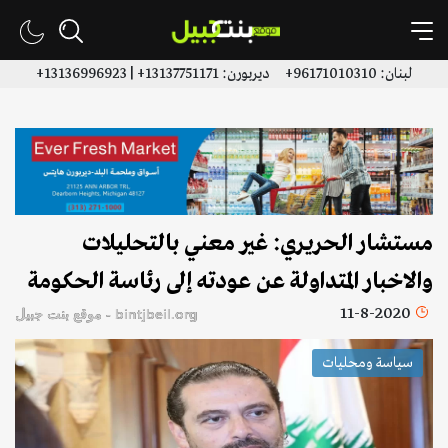
لبنان: 96171010310+ ديربورن: 13137751171+ | 13136996923+
مستشار الحريري: غير معني بالتحليلات
والاخبار المتداولة عن عودته إلى رئاسة الحكومة
11-8-2020
bintjbeil.org - موقع بنت جبيل
سياسة ومحليات