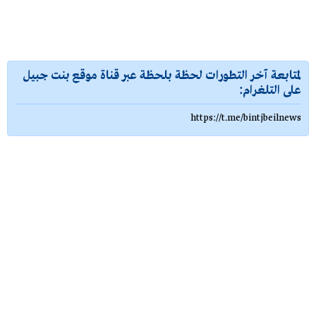
لمتابعة آخر التطورات لحظة بلحظة عبر قناة موقع بنت جبيل
على التلغرام:
https://t.me/bintjbeilnews