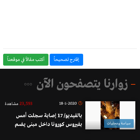
إقترح تصحيحاً
أكتب مقالاً في موقعناً
زوارنا يتصفحون الآن
23,593
18-5-2020
مشاهدة
بالفيديو/ 17 إصابة سجلت أمس
سياسة ومحليات
بفيروس كورونا داخل مبنى يضم
عمالاً اجانب في رأس النبع في