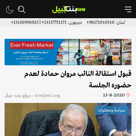
لبنان: 96171010310+ ديربورن: 13137751171+ | 13136996923+
قبول استقالة النائب مروان حمادة لعدم
حضوره الجلسة
13-8-2020
bintjbeil.org - موقع بنت جبيل
سياسة ومحليات