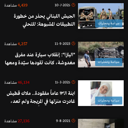
بيروت...واتخذت اجراءات مشددة
4,439
10-7-2025
مشاهدة
لعزل المبنى!
الجيش اللبناني يحذر من خطورة
سياسة ومحليات
التطبيقات المشبوهة: للتحلي
بالمسؤولية والوعي تجاه المخططات
الإسرائيلية
4,257
11-9-2023
مشاهدة
"اليازا": إنقلاب سيارة عند مفرق
سياسة ومحليات
مغدوشة، كانت تقودها سيّدة ومعها
عائلتها، بعدما تفاجأت بالحواجز
التحذيرية التي وُضعت لقطع الطريق
46,134
15-3-2025
مشاهدة
بسبب إشتباكات عين الحلوة
ابنة الـ١٣ عاماً مفقودة.. ملاك قطيش
سياسة ومحليات
غادرت منزلها في المريجة ولم تعد،
لمن يعرف عنها شيئاً!
27,136
9-8-2021
مشاهدة