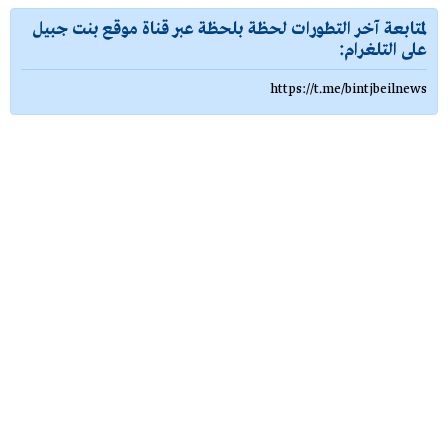
لمتابعة آخر التطورات لحظة بلحظة عبر قناة موقع بنت جبيل
على التلغرام:
https://t.me/bintjbeilnews