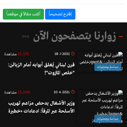
إقترح تصحيحاً
أكتب مقالاً في موقعناً
زوارنا يتصفحون الآن
13,176
18-7-2021
مشاهدة
فرن لبناني يُغلق أبوابه أمام الزبائن:
سياسة ومحليات
"خلص المازوت"!
15,096
10-4-2025
مشاهدة
وزير الأشغال يدحض مزاعم تهريب
الأسلحة عبر المرفأ: ادعاءات «خطيرة
ومفاجئة»
سياسة ومحليات