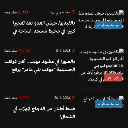
2,053
منذ حوالي يوم
مشاهدة
بالفيديو/ جيش العدو نفذ تفجيرا
سياسة ومحليات
كبيرا في محيط مسجد الساحة في
زوطر الشرقية
35,029
5-9-2023
مشاهدة
بالصور/ في مشهد مهيب.. أكبر المواكب
الحسينية "موكب بني عامر" يرفع
آيات من القرآن الكريم في كربلاء
عربي دولي
13,261
25-4-2025
مشاهدة
سياسة ومحليات
ضبط أطنان من الدجاج المهرّب في
الشمال!