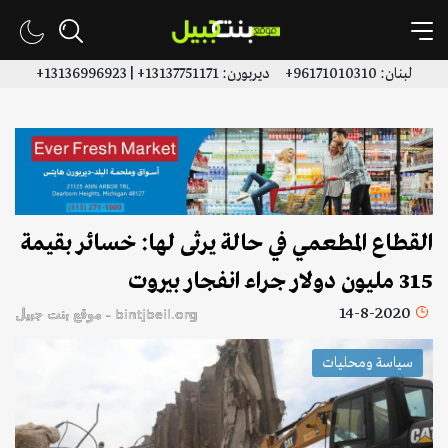
لبنان: 96171010310+ ديربورن: 13137751171+ | 13136996923+
القطاع المطعمي في حالة يرثى لها: خسائر بقيمة
315 مليون دولار جراء انفجار بيروت
14-8-2020
bintjbeil.org - موقع بنت جبيل
سياسة ومحليات