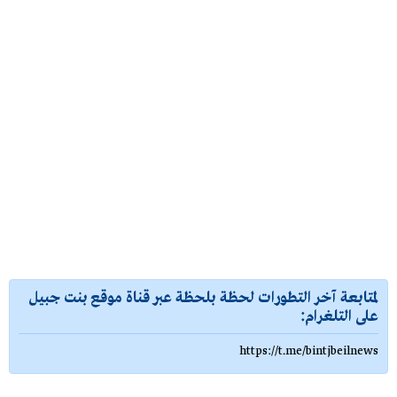
لمتابعة آخر التطورات لحظة بلحظة عبر قناة موقع بنت جبيل
على التلغرام:
https://t.me/bintjbeilnews