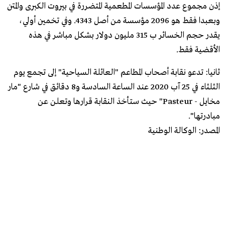
إذن مجموع عدد المؤسسات المطعمية المتضررة في بيروت الكبرى والمتن
وبعبدا فقط هو 2096 مؤسسة من أصل 4343. وفي تخمين أولي،
يقدر حجم الخسائر ب 315 مليون دولار بشكل مباشر في هذه
الأقضية فقط.
ثانيا: تدعو نقابة أصحاب المطاعم "العائلة السياحية" إلى تجمع يوم
الثلثاء في 25 آب 2020 عند الساعة السادسة و8 دقائق في شارع "مار
مخايل - Pasteur" حيث ستأخذ النقابة قرارها وتعلن عن
مبادرتها".
المصدر: الوكالة الوطنية