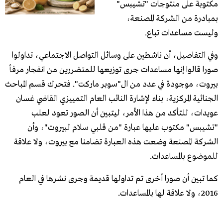
مكتوبة على منتوجات "تشيبس"
بمبادرة من الشركة المصنعة،
وليست مساعدات تباع.
وفي التفاصيل، أن ناشطين على وسائل التواصل الاجتماعي، تداولوا
صورا قالوا إنها مساعدات جرى توزيعها للمتضررين من انفجار مرفأ
بيروت، موجودة في عدد من ال"سوبر ماركت". فتحرك قسم المباحث
الجنائية المركزية، بناء لإشارة النائب العام التمييزي القاضي غسان
عويدات، للتأكد من هذا الأمر، ليتبين أن الصور تعود لعلب
"تشيبس" مكتوب عليها عبارة "من قلبي سلام لبيروت"، وأن
الشركة المصنعة وضعت هذه العبارة تضامنا مع بيروت، ولا علاقة
للموضوع بالمساعدات.
كما تبين أن صورا أخرى تم تداولها قديمة وجرى نشرها في العام
2016، ولا علاقة لها بالمساعدات.