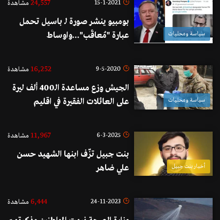
24,557
15-1-2021
مشاهدة
بومبيو ينشر صورة لـ باسيل تحمل
سياسة ومحليات
عبارة "مُعاقَب"...واوساط
ديبلوماسية لـ الجمهورية: "اعتراف
رسمي بأنّ العقوبات عليه سياسية
16,252
9-5-2020
مشاهدة
بامتياز"
الجيش وزع مساعدة الـ400 ألف ليرة
سياسة ومحليات
على العائلات الفقيرة في اقليم
الخروب
11,967
6-3-2025
مشاهدة
بنت جبيل تزّف ابنها الشهيد حسن
أخبار بنت جبيل
علي ضاهر
6,444
24-11-2023
مشاهدة