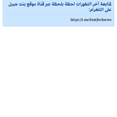
لمتابعة آخر التطورات لحظة بلحظة عبر قناة موقع بنت جبيل
على التلغرام:
https://t.me/bintjbeilnews