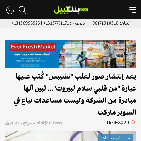
لبنان: 96171010310+ ديربورن: 13137751171+ | 13136996923+
بعد إنتشار صور لعلب "تشيبس" كُتب عليها
عبارة "من قلبي سلام لبيروت"... تبين أنها
مبادرة من الشركة وليست مساعدات تباع في
السوبر ماركت
16-8-2020
bintjbeil.org - موقع بنت جبيل
سياسة ومحليات