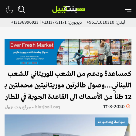
لبنان: 96171010310+ ديربورن: 13137751171+ | 13136996923+
كمساعدة ودعم من الشعب الموريتاني للشعب
اللبناني....وصول طائرتين موريتانيتين محملتين بـ
12 طناً من الأسماك الى القاعدة الجوية في المطار
17-8-2020
bintjbeil.org - موقع بنت جبيل
سياسة ومحليات