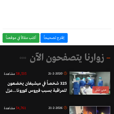
إقترح تصحيحاً
أكتب مقالاً في موقعناً
زوارنا يتصفحون الآن
58,535
25-2-2020
مشاهدة
325 شخصاً في ميشيغان يخضعون
عربي دولي
للمراقبة بسبب فيروس كورونا...عزل
مؤقت في منازلهم مدة 14 يوم للتأكد
من صحتهم
54,761
21-2-2026
مشاهدة