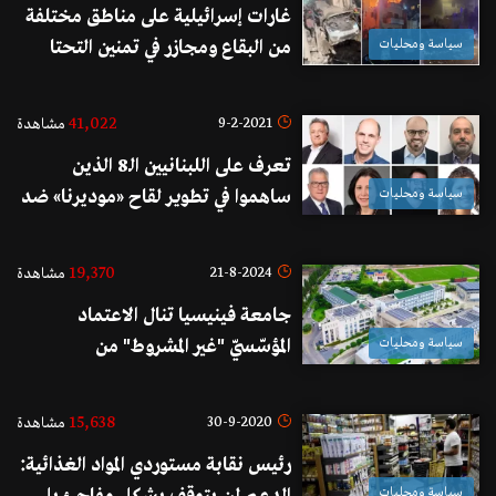
غارات إسرائيلية على مناطق مختلفة
سياسة ومحليات
من البقاع ومجازر في تمنين التحتا
وبدنايل ورياق
41,022
9-2-2021
مشاهدة
تعرف على اللبنانيين الـ8 الذين
سياسة ومحليات
ساهموا في تطوير لقاح «موديرنا» ضد
فيروس كورونا.. كرّمتهم الحكومة
اللبنانية الاسبوع الماضي
19,370
21-8-2024
مشاهدة
جامعة فينيسيا تنال الاعتماد
سياسة ومحليات
المؤسّسيّ "غير المشروط" من
ACQUIN
15,638
30-9-2020
مشاهدة
رئيس نقابة مستوردي المواد الغذائية:
سياسة ومحليات