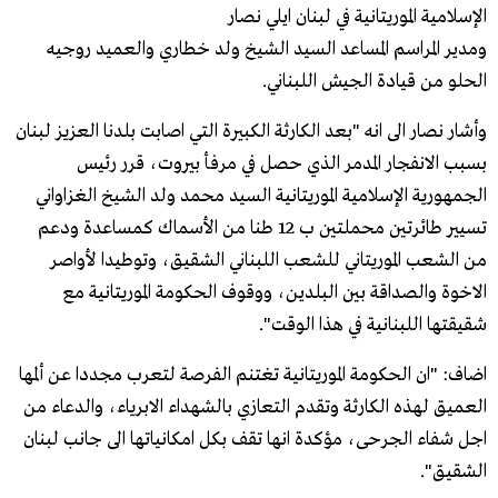
الإسلامية الموريتانية في لبنان ايلي نصار
ومدير المراسم المساعد السيد الشيخ ولد خطاري والعميد روجيه
الحلو من قيادة الجيش اللبناني.
وأشار نصار الى انه "بعد الكارثة الكبيرة التي اصابت بلدنا العزيز لبنان
بسبب الانفجار المدمر الذي حصل في مرفأ بيروت، قرر رئيس
الجمهورية الإسلامية الموريتانية السيد محمد ولد الشيخ الغزاواني
تسيير طائرتين محملتين ب 12 طنا من الأسماك كمساعدة ودعم
من الشعب الموريتاني للشعب اللبناني الشقيق، وتوطيدا لأواصر
الاخوة والصداقة بين البلدين، ووقوف الحكومة الموريتانية مع
شقيقتها اللبنانية في هذا الوقت".
اضاف: "ان الحكومة الموريتانية تغتنم الفرصة لتعرب مجددا عن ألمها
العميق لهذه الكارثة وتقدم التعازي بالشهداء الابرياء، والدعاء من
اجل شفاء الجرحى، مؤكدة انها تقف بكل امكانياتها الى جانب لبنان
الشقيق".