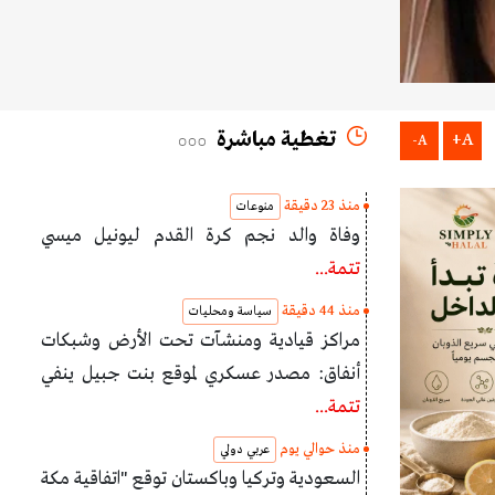
تغطية مباشرة
A+
A-
منذ 23 دقيقة
منوعات
وفاة والد نجم كرة القدم ليونيل ميسي
تتمة...
منذ 44 دقيقة
سياسة ومحليات
مراكز قيادية ومنشآت تحت الأرض وشبكات
أنفاق: مصدر عسكري لموقع بنت جبيل ينفي
تتمة...
منذ حوالي يوم
عربي دولي
السعودية وتركيا وباكستان توقع "اتفاقية مكة