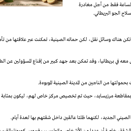
 الساعة فقط من أجل مغادرة
لاح الجو البريطاني.
 تكن هناك وسائل نقل، لكن حماته الصينية، تمكنت عبر علاقتها من تأم
ه في بريطانيا، وقد تمكن بعد جهد كبير من إقناع المسؤولين عن الط
حمولتها من الناجين من المدينة الصينية الموبوءة.
 بريطانيا، تم نقل ركابها الـ83 إلى مستشفى بمقاطعة مرزيسايد، حيث تم تخصيص مركز خاص لهم، ليكون 
الصيني الجديد، لكنهما ظلتا عالقين داخل شقتهم بها لعدة أيام.
 الشقة، خاصة أن عددا من الأشخاص ماتوا بسبب فيروس كورونا بالقرب 