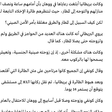
وكانت بريطانيا أبلغت رعاياها في ووهان بأن أمامهم ساعة ونصف
منازلهم والتوجه إلى المطار، حيث تنتظرهم طائرة الإخلاء التابعة لس
لكن كيف السبيل إلى المطار والطرق مغلقة بأمر الأمن الصيني؟
يروي البريطاني أنه كانت هناك العديد من الحواجز في الطريق ولم
ولزوجته حتى يصلا المطار، كما قال.
وكانت هناك مشكلة أخرى، إذ إن زوجته صينية الجنسية، وتعيش مع
يسمحوا لها بالركوب معه.
وقال كونفي إن الجميع كانوا مرتاحين على متن الطائرة التي أقلعت ب
وبعد هبوط الطائرة في
يتوقع أن يستمر 14 يوما.
وكان كونفي وزوجته وصلا قبل أسابيع إلى ووهان للاحتفال بالعام 
ويؤكد الزوج البريطاني أنه كان من الصعب عليهما للغاية مغادرة