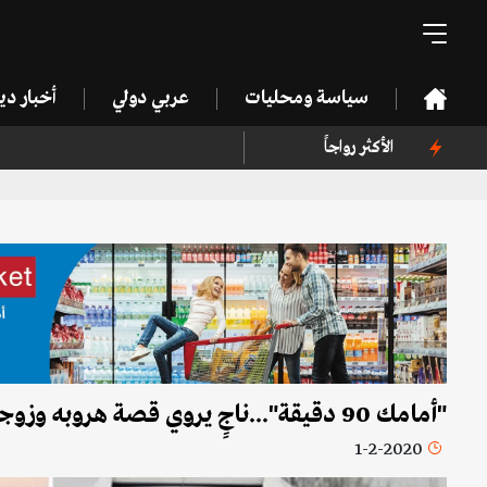
سياسة ومحليات
عربي دولي
أخبار د
الأكثر رواجاً
"أمامك 90 دقيقة"...ناجٍ يروي قصة هروبه وزوجته من ووهان بؤرة فيروس كورونا
1-2-2020