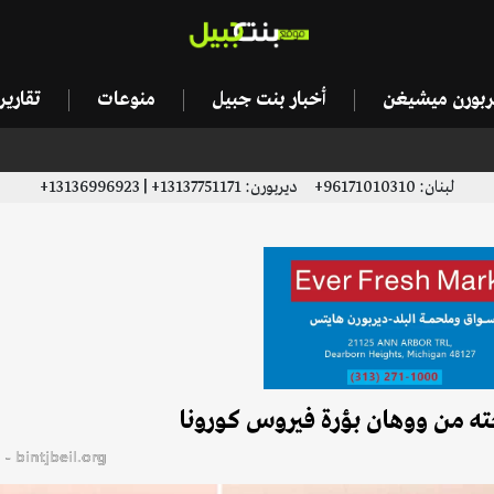
يربورن ميشيغن
أخبار بنت جبيل
منوعات
تقاري
لبنان: 96171010310+ ديربورن: 13137751171+ | 13136996923+
bintjbeil.org - موقع بنت جبيل