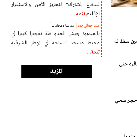
للدفاع المشترك" لتعزيز الأمن والاستقرار
الإقليم
تتمة...
منذ حوالي يوم
سياسة ومحليات
بالفيديو/ جيش العدو نفذ تفجيرا كبيرا في
ين منفذ له
محيط مسجد الساحة في زوطر الشرقية
تتمة...
ائرة حتى
المزيد
بمثابة حجر صحي
منهما.