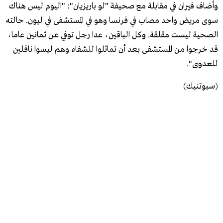
وأضاف فيران في مقابلة مع صحيفة "لو باريزيان": "اليوم ليس هناك
سوى مريض واحد مصاب في فرنسا وهو في المستشفى في ليون. حالته
الصحية ليست مقلقة. وكل الباقين، عدا رجل توفي عن ثمانين عاما،
قد خرجوا من المستشفى بعد أن تماثلوا للشفاء وهم ليسوا ناقلين
للعدوى".
(سبوتنيك)