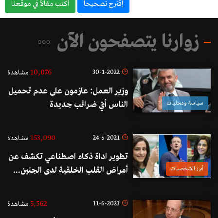
إقترح تصحيحاً
أكتب مقالاً في موقعناً
زوارنا يتصفحون الآن
10,076
30-1-2022
مشاهدة
وزير العمل: عازمون على عدم تحميل
سياسة ومحليات
الناس أيّ ضرائب جديدة
153,090
24-5-2021
مشاهدة
تطوير اداة ذكاء اصطناعي تكشف عن
أبرز الشخصيات
أمراض القلب الخلقية لدى الجنين...
الطبيبة اللبنانية الأصل ريما أرناؤوط
تحقق إنجاز طبي ومارك زوكربرغ
5,562
11-6-2023
مشاهدة
يهنئها!