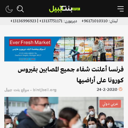
لبنان: 96171010310+ ديربورن: 13137751171+ | 13136996923+
فرنسا أعلنت شفاء جميع المصابين بفيروس
كورونا على أراضيها
24-2-2020
bintjbeil.org - موقع بنت جبيل
عربي دولي