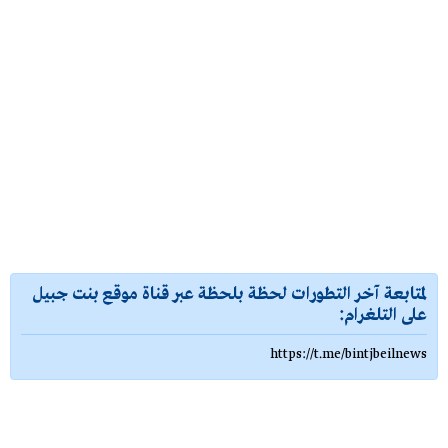
لمتابعة آخر التطورات لحظة بلحظة عبر قناة موقع بنت جبيل
على التلغرام:
https://t.me/bintjbeilnews