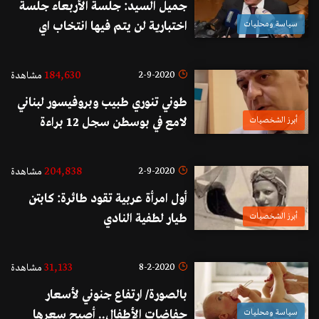
جميل السيد: جلسة الأربعاء جلسة
سياسة ومحليات
اختبارية لن يتم فيها انتخاب اي
رئيس حتى ولو حصد اي مرشح 60
صوتا "ما بتفرق"
184,630
2-9-2020
مشاهدة
طوني تنوري طبيب وبروفيسور لبناني
أبرز الشخصيات
لامع في بوسطن سجل 12 براءة
اختراع
204,838
2-9-2020
مشاهدة
أول امرأة عربية تقود طائرة: كابتن
أبرز الشخصيات
طيار لطفية النادي
31,133
8-2-2020
مشاهدة
بالصورة/ ارتفاع جنوني لأسعار
سياسة ومحليات
حفاضات الأطفال.. أصبح سعرها