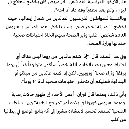
على الأراضي الفرنسية. لقد شُفي آخر مريض كان يخضع للعلاج في
ليون، ولم يعد معدياً وقد عاد أدراجه".
وبالنسبة للمواطنين الفرنسيين العائدين من شمال إيطاليا، حيث
تخضع 11 مدينة لحجر صحي بسبب تخطي عدد المصابين بالفيروس
الـ200 شخص، طلب وزير الصحة منهم اتخاذ احتياطات صحية
حددتها وزارة الصحة.
وفي هذا الصدد قال: "إذا كنتم عائدين من روما ليس هناك أي
احتياط معين يجب اتخاذه. أنا شخصياً سأكون متواجداً غداً في روما
برفقة وزراء صحة أوروبيين. لكن إذا كنتم عائدين من ميلانو أو
البندقية فعليكم أن تتخذوا احتياطات صحية لمدة 14 يوماً".
يأتي ذلك، بعدما قال فيران، أمس الأحد، إن ظهور حالات إصابة
جديدة بفيروس كورونا في بلاده أمر "مرجح للغاية" وإن السلطات
الصحية تستعد تحسبا لانتشاره مشيرا إلى أنه يتابع الوضع في إيطاليا
عن كثب.