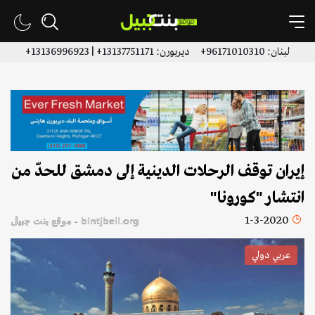
لبنان: 96171010310+ ديربورن: 13137751171+ | 13136996923+
إيران توقف الرحلات الدينية إلى دمشق للحدّ من
انتشار "كورونا"
1-3-2020
bintjbeil.org - موقع بنت جبيل
عربي دولي