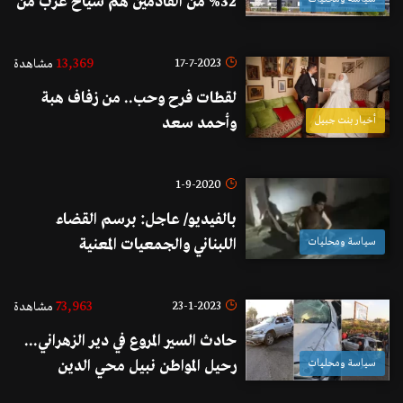
32% من القادمين هم سياح عرب من
الأردن والعراق ويصل في اليوم أكثر
من 12 ألف راكب من كل الوجهات!
13,369
17-7-2023
مشاهدة
لقطات فرح وحب.. من زفاف هبة
أخبار بنت جبيل
وأحمد سعد
1-9-2020
بالفيديو/ عاجل: برسم القضاء
سياسة ومحليات
اللبناني والجمعيات المعنية
73,963
23-1-2023
مشاهدة
حادث السير المروع في دير الزهراني...
سياسة ومحليات
رحيل المواطن نبيل محي الدين
وإصابة إبنه محمد