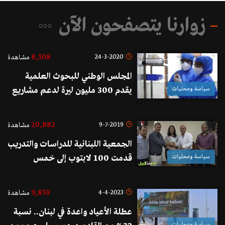
زوارنا يتصفحون الآن
8,508
24-3-2020
مشاهدة
المجلس الوطني للبحوث العلمية
سياسة ومحليات
يقدم 300 مليون ليرة لدعم مشاريع
ومبادرات طبية وتقنية لمجابهة
التحديات الاستشفائية في ظل إنتشار
20,882
9-7-2019
مشاهدة
كورونا
الجمعية اللبنانية للدراسات والتدريب
سياسة ومحليات
قدمت 100 لابتوب إلى خمس
ثانويات رسمية في بعلبك - الهرمل
9,859
4-4-2023
مشاهدة
عطلة الأعياد واعدة في لبنان.. نسبة
سياسة ومحليات