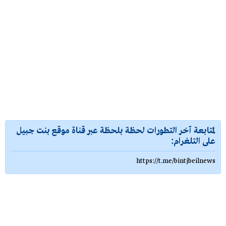
لمتابعة آخر التطورات لحظة بلحظة عبر قناة موقع بنت جبيل
على التلغرام:
https://t.me/bintjbeilnews