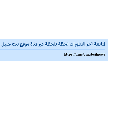
لمتابعة آخر التطورات لحظة بلحظة عبر قناة موقع بنت جبيل ع
https://t.me/bintjbeilnews