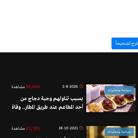
ترح تصحيحاً
78,060
2-8-2026
مشاهدة
سياسة ومحليات
بسبب تناولهم وجبة دجاج من
أحد المطاعم عند طريق المطار.. وفاة
شاب ودخول زوجته وطفله العناية
الفائقة!
30,506
18-10-2021
مشاهدة
سياسة ومحليات