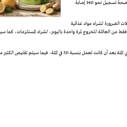
كورونا المستجد إلى 2369 حالة، من بينهم خمس حالات وفاة، موضحةً تسجيل نحو 340 إصابة
ت الضرورة لشراء مواد غذائية
 من العائلة للخروج لمرة واحدة باليوم، لشراء المستلزمات، كما س
كما تم تقليص المواصلات العامة وحركة القطارات بين المدن إلى 25 في المئة بعد أن كانت تعمل بنسبة 50 في المئة، في