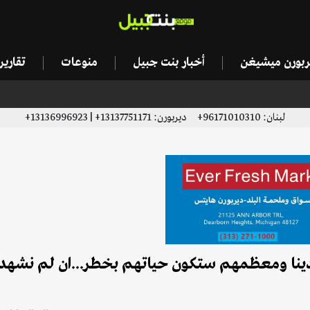
يربورن ميشيغن
أخبار بنت جبيل
منوعات
تقاري
لبنان: 96171010310+ ديربورن: 13137751171+ | 13136996923+
ا لدينا ومعظمهم ستكون حياتهم بخطر...ان لم نشه