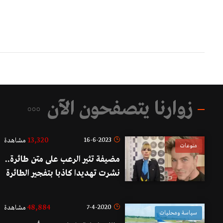
زوارنا يتصفحون الآن
13,320
16-6-2023
مشاهدة
منوعات
مضيفة تثير الرعب على متن طائرة..
نشرت تهديدا كاذبا بتفجير الطائرة
لتنتقم من طليقها وزوجته!
48,884
7-4-2020
مشاهدة
سياسة ومحليات