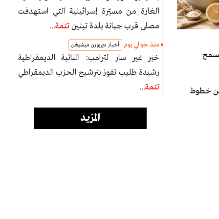
الغارة من مسيّرة إسرائيلية التي استهدفت
مصلى قرب جبانة بلدة تبنين
تتمة...
منذ حوالي يوم
أخبار ديربورن ميشيغن
يسمح
خبر غير سار لترامب: النائبة الديمقراطية
رشيدة طليب تفوز بترشيح الحزب الديمقراطي
تتمة...
ما سيتم تقليص الكثير من خطوط
المزيد