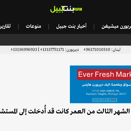
يربورن ميشيغن
أخبار بنت جبيل
منوعات
تقاري
لبنان: 96171010310+ ديربورن: 13137751171+ | 13136996923+
الشهر الثالث من العمر كانت قد أُدخلت إلى المستش