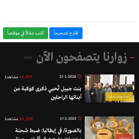
إقترح تصحيحاً
أكتب مقالاً في موقعناً
زوارنا يتصفحون الآن
14,459
27-1-2026
مشاهدة
بنت جبيل تُحيي ذكرى كوكبة من
أخبار بنت جبيل
أبنائها الراحلين
18,338
17-2-2023
مشاهدة
بالصورة/ في إيطاليا: ضبط شحنة
منوعات