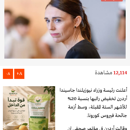
12,114
مشاهدة
A+
A-
أعلنت ​رئيسة وزراء نيوزيلندا​ ​جاسيندا
أردرن​ تخفيض راتبها بنسبة 20%
للأشهر الستة المقبلة، وسط أزمة
جائحة ​فيروس كورونا​.
وقالت أردرن في ​مؤتمر صحفي​ إن