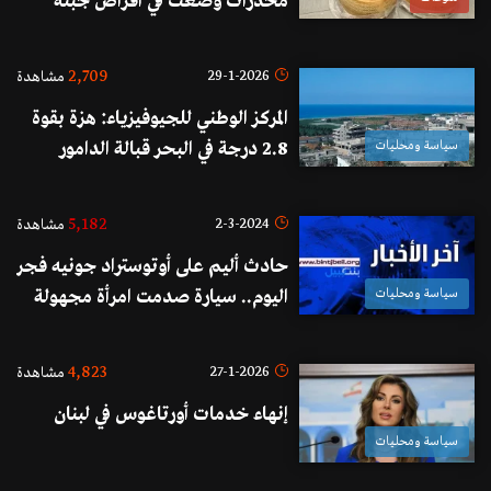
مخدرات وضعت في أقراص جبنة
"البارميزان"!
2,709
29-1-2026
مشاهدة
المركز الوطني للجيوفيزياء: هزة بقوة
سياسة ومحليات
2.8 درجة في البحر قبالة الدامور
5,182
2-3-2024
مشاهدة
حادث أليم على أوتوستراد جونيه فجر
سياسة ومحليات
اليوم.. سيارة صدمت امرأة مجهولة
الهوية ما أدى إلى وفاتها على الفور!
4,823
27-1-2026
مشاهدة
إنهاء خدمات أورتاغوس في لبنان
سياسة ومحليات