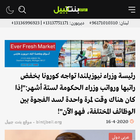
لبنان: 96171010310+ ديربورن: 13137751171+ | 13136996923+
​رئيسة وزراء نيوزيلندا​ تواجه كورونا بخفض
راتبها ورواتب وزراء الحكومة لستة أشهر:"إذا
كان هناك وقت لمرة واحدة لسد الفجوة بين
الوظائف المختلفة، فهو الآن"!
16-4-2020
bintjbeil.org - موقع بنت جبيل
عربي دولي