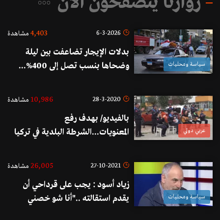
زوارنا يتصفحون الآن
4,403
6-3-2026
مشاهدة
بدلات الإيجار تضاعفت بين ليلة
سياسة ومحليات
وضحاها بنسب تصل إلى 400%...
حتى إنّ إيجار شقة قديمة وغير
مفروشة بات لا يقلّ عن ألف دولار
10,986
28-3-2020
مشاهدة
شهرياً! (الأخبار)
بالفيديو/ بهدف رفع
عربي دولي
المعنويات...الشرطة البلدية في تركيا
تغني وتعزف الموسيقى والمواطنين
يتفاعلون من الشرفات!
26,005
27-10-2021
مشاهدة
زياد أسود : يجب على قرداحي أن
سياسة ومحليات
يقدم استقالته .."أنا شو خصني
باليمن ورأيي شو بقدم وبأخر"