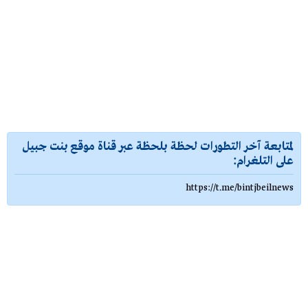
لمتابعة آخر التطورات لحظة بلحظة عبر قناة موقع بنت جبيل
على التلغرام:
https://t.me/bintjbeilnews