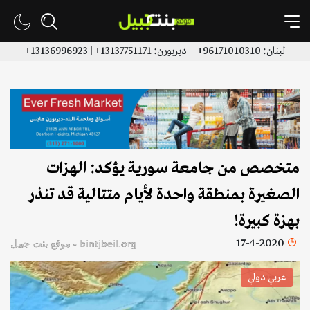
لبنان: 96171010310+ ديربورن: 13137751171+ | 13136996923+
متخصص من جامعة سورية يؤكد: الهزات
الصغيرة بمنطقة واحدة لأيام متتالية قد تنذر
بهزة كبيرة!
17-4-2020
bintjbeil.org - موقع بنت جبيل
عربي دولي