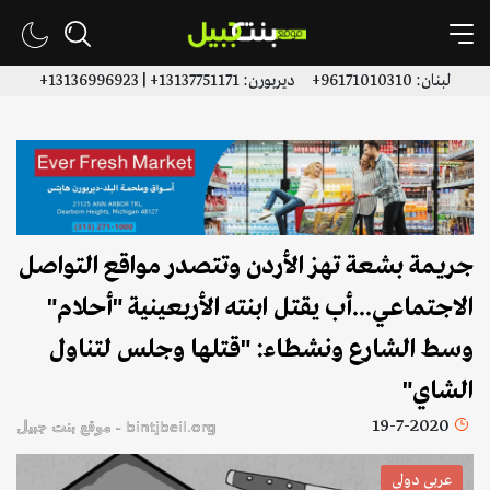
لبنان: 96171010310+ ديربورن: 13137751171+ | 13136996923+
جريمة بشعة تهز الأردن وتتصدر مواقع التواصل
الاجتماعي...أب يقتل ابنته الأربعينية "أحلام"
وسط الشارع ونشطاء: "قتلها وجلس لتناول
الشاي"
19-7-2020
bintjbeil.org - موقع بنت جبيل
عربي دولي