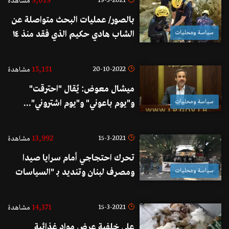
9,019
19-5-2021
مشاهدة
بالصور/ عمليات البحث متواصلة عن
سياسة ومحليات
الشاب هادي حكيم الذي فقد منذ ١٤
نيسان الماضي في مجرى نهر الجوز /
بيت شلالا في قضاء البترون
15,151
20-10-2022
مشاهدة
ميشال معوض: يُقال "احترقت"
سياسة ومحليات
و"يوم باعوني" و"يوم اشتروني"...
تبين اليوم ان الترشيح الجدي الوحيد
الموجود أمام النواب واللبنانيين
13,992
15-3-2021
مشاهدة
واللبنانيات هو ترشحي
تحرك احتجاجي أمام سرايا صيدا
سياسة ومحليات
ومصرف لبنان وتنديد بـ "السياسات
المصرفية والنقدية التي اوصلت البلد
الى الانهيار"
14,371
15-3-2021
مشاهدة
على خلفية عرض مواد غذائية