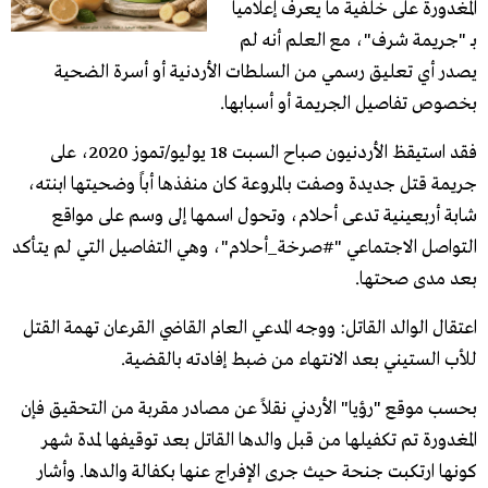
المغدورة على خلفية ما يعرف إعلامياً
بـ "جريمة شرف"، مع العلم أنه لم
يصدر أي تعليق رسمي من السلطات الأردنية أو أسرة الضحية
بخصوص تفاصيل الجريمة أو أسبابها.
فقد استيقظ الأردنيون صباح السبت 18 يوليو/تموز 2020، على
جريمة قتل جديدة وصفت بالمروعة كان منفذها أباً وضحيتها ابنته،
شابة أربعينية تدعى أحلام، وتحول اسمها إلى وسم على مواقع
التواصل الاجتماعي "#صرخة_أحلام"، وهي التفاصيل التي لم يتأكد
بعد مدى صحتها.
اعتقال الوالد القاتل: ووجه المدعي العام القاضي القرعان تهمة القتل
للأب الستيني بعد الانتهاء من ضبط إفادته بالقضية.
بحسب موقع "رؤيا" الأردني نقلاً عن مصادر مقربة من التحقيق فإن
المغدورة تم تكفيلها من قبل والدها القاتل بعد توقيفها لمدة شهر
كونها ارتكبت جنحة حيث جرى الإفراج عنها بكفالة والدها. وأشار