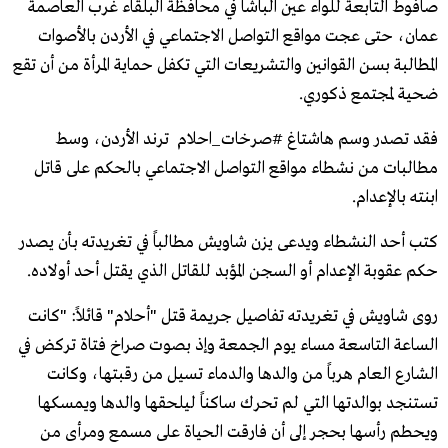
صافوط التابعة للواء عين الباشا في محافظة البلقاء غرب العاصمة
عمان، حتى عجت مواقع التواصل الاجتماعي في الأردن بالأصوات
المطالبة بسن القوانين والتشريعات التي تكفل حماية المرأة من أن تقع
ضحية لمجتمع ذكوري.
فقد تصدر وسم هاشتاغ #صرخات_احلام ترند الأردن، وسط
مطالبات من نشطاء مواقع التواصل الاجتماعي بالحكم على قاتل
ابنته بالإعدام.
كتب أحد النشطاء ويدعى يزن شاويش مطالباً في تغريدته بأن يصدر
حكم عقوبة الإعدام أو السجن المؤبد للقاتل الذي يقتل أحد أولاده.
روى شاويش في تغريدته تفاصيل جريمة قتل "أحلام" قائلاً: "كانت
الساعة التاسعة مساء يوم الجمعة وإذ بصوت صراخ فتاة تركض في
الشارع العام هرباً من والدها والدماء تسيل من رقبتها، وكانت
تستنجد بوالدتها التي لم تحرك ساكناً ليلحقها والدها ويمسكها
ويحطم رأسها بحجر إلى أن فارقت الحياة على مسمع ومرأى من