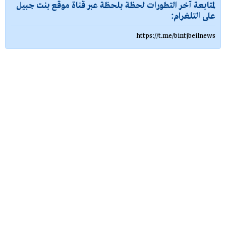
لمتابعة آخر التطورات لحظة بلحظة عبر قناة موقع بنت جبيل
على التلغرام:
https://t.me/bintjbeilnews