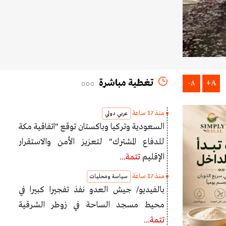
تغطية مباشرة
A+
A-
منذ 17 ساعة
عربي دولي
السعودية وتركيا وباكستان توقع "اتفاقية مكة
للدفاع المشترك" لتعزيز الأمن والاستقرار
الإقليم
تتمة...
منذ 17 ساعة
سياسة ومحليات
بالفيديو/ جيش العدو نفذ تفجيرا كبيرا في
محيط مسجد الساحة في زوطر الشرقية
تتمة...