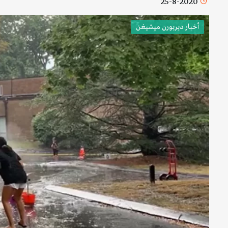
25-8-2020
أخبار ديربورن ميشيغن