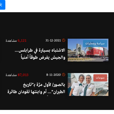
إق
6,121
31-12-2021
مشاهدة
سياسة ومحليات
الاشتباه بسيارة في طرابلس...
والجيش يفرض طوقاً أمنياً
87,013
8-11-2020
مشاهدة
منوعات
بالصور/ لأول مرّة بـ"تاريخ
الطيران"... أم وابنتها تقودان طائرة
ركاب سوياً!