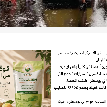
 بوسطن الأميركية حيث رغم صغر
للبنان.
 أنهما تأثرا كثيراً بانفجار مرفأ
حملة غسيل للسيارات لجمع المال
 في بوسطن أطلقت الحملة.
5 ساعات من غسيل السيارات، على وقع الأغاني الوطنية اللبنانية، كانت كفيلة بجمع 5300$ للصليب
سة السانت جورج في بوسطن، حيث