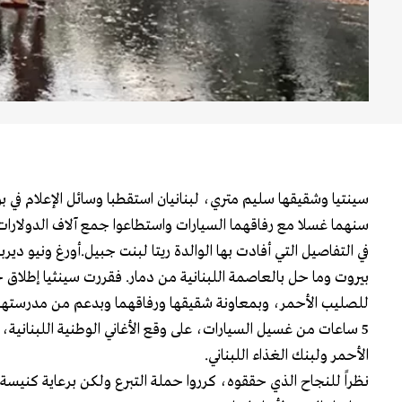
سينتيا وشقيقها سليم متري، لبنانيان استقطبا وسائل الإعلام في
سنهما غسلا مع رفاقهما السيارات واستطاعوا جمع آلاف الدولارات 
في التفاصيل التي أفادت بها الوالدة ريتا لبنت جبيل.أورغ ونيو ديربورن
بيروت وما حل بالعاصمة اللبنانية من دمار. فقررت سينثيا إطلاق 
للصليب الأحمر، وبمعاونة شقيقها ورفاقهما وبدعم من مدرستها
الأحمر ولبنك الغذاء اللبناني.
نظراً للنجاح الذي حققوه، كرروا حملة التبرع ولكن برعاية كني