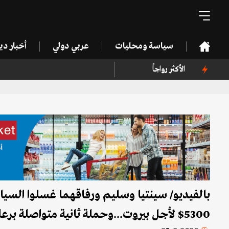
سياسة ومحليات
عربي دولي
أخبار د
الأكثر رواجاً
بالفيديو/ سينتيا وسليم ورفاقهما غسلوا السيار
5300$ لأجل بيروت...وحملة ثانية متواصلة برعاية الكنيسة