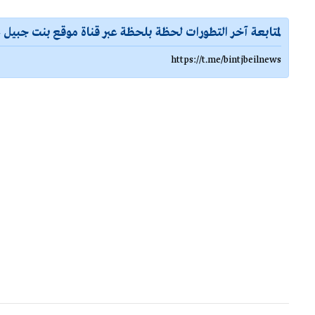
لمتابعة آخر التطورات لحظة بلحظة عبر قناة موقع بنت جبيل ع
https://t.me/bintjbeilnews