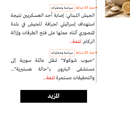
منذ 23 ساعة
سياسة ومحليات
الجيش اللبناني: إصابة أحد العسكريين نتيجة
استهداف إسرائيلي لجرافة للجيش في بلدة
المنصوري أثناء عملها على فتح الطرقات وإزالة
الركام.
تتمة...
منذ 23 ساعة
سياسة ومحليات
"حبوب شوكولا" تنقل عائلة سورية إلى
مستشفى البترون بـ"حالة هستيرية"...
والتحقيقات مستمرة
تتمة...
المزيد