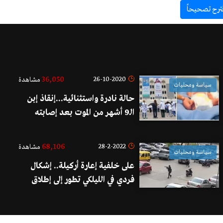
ترح تصحيحاً
36,050
26-10-2020
مشاهدة
سياسة ومحليات
حالة نادرة واستثنائية...إنقاذ إبن
الـ9 أشهر من الموت بعد إصابته
بالكاواساكي والكورونا والحروق في
مستشفى الحريري!
68,106
28-2-2022
مشاهدة
سياسة ومحليات
على خلفية إعارة أركيلة.. إشكال
فردي في الليلكي تطور إلى إطلاق
نار!