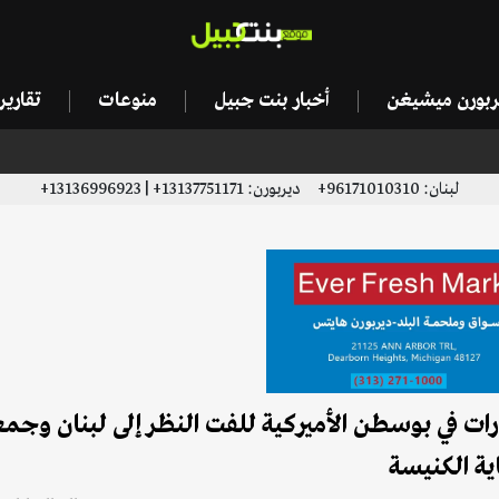
يربورن ميشيغن
أخبار بنت جبيل
منوعات
تقاري
لبنان: 96171010310+ ديربورن: 13137751171+ | 13136996923+
ات في بوسطن الأميركية للفت النظر إلى لبنان وجمع