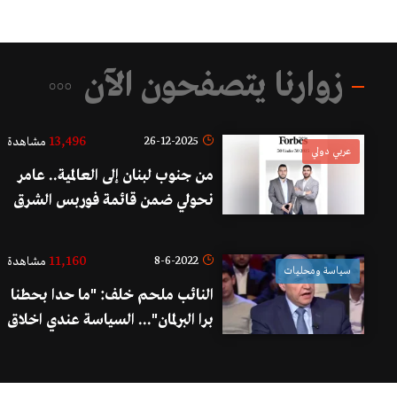
زوارنا يتصفحون الآن
13,496
26-12-2025
مشاهدة
عربي دولي
من جنوب لبنان إلى العالمية.. عامر
نحولي ضمن قائمة فوربس الشرق
الأوسط 30 تحت 30 لعام ٢٠٢٥
11,160
8-6-2022
مشاهدة
سياسة ومحليات
النائب ملحم خلف: "ما حدا بحطنا
برا البرلمان"... السياسة عندي اخلاق
و ملحم خلف ليس بـ"خاصرة
رخوة" لا بل عمود فقري!