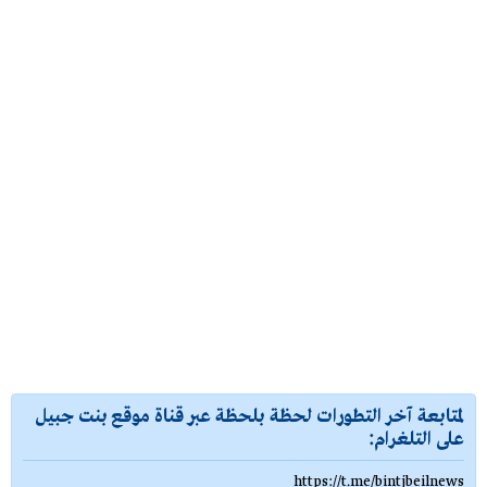
لمتابعة آخر التطورات لحظة بلحظة عبر قناة موقع بنت جبيل
على التلغرام:
https://t.me/bintjbeilnews