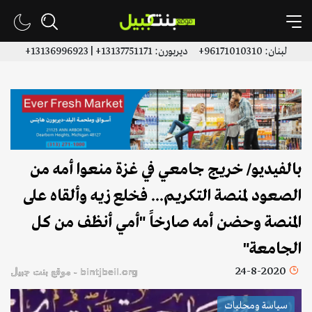
لبنان: 96171010310+ ديربورن: 13137751171+ | 13136996923+
بالفيديو/ خريج جامعي في غزة منعوا أمه من
الصعود لمنصة التكريم... فخلع زيه وألقاه على
المنصة وحضن أمه صارخاً "أمي أنظف من كل
الجامعة"
24-8-2020
bintjbeil.org - موقع بنت جبيل
سياسة ومحليات