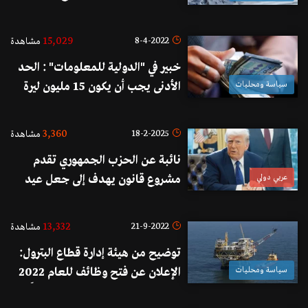
وثلوج تلامس الـ٩٠٠ متر
15,029
8-4-2022
مشاهدة
خبير في "الدولية للمعلومات" : الحد
سياسة ومحليات
الأدنى يجب أن يكون 15 مليون ليرة
لتتمكن أي أسرة من تأمين حاجات
الأساسية
3,360
18-2-2025
مشاهدة
نائبة عن الحزب الجمهوري تقدم
عربي دولي
مشروع قانون يهدف إلى جعل عيد
ميلاد ترامب عطلة فيدرالية عامة!
13,332
21-9-2022
مشاهدة
توضيح من هيئة إدارة قطاع البترول:
سياسة ومحليات
الإعلان عن فتح وظائف للعام 2022
على مواقع التواصل ليس صحيحاً