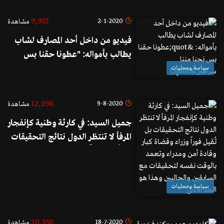
وقع ضحية أعماله!
9,955
2-1-2020
مشاهدة
فيديو من داخل أحد المصارف لشاب
يطالب بأمواله: "عطونا حقنا بس
نحنا مننا سراقين"!
سياسة ومحليات
12,096
9-8-2020
مشاهدة
جميل السيد: في كارثة وطنية كإنفجار
المرفأ لا تنتظر الدول نتائج التحقيقات
بل تُقيل فوراً وزراء وقضاة كبار وقادة
أمن ومدراء وتعمد بالوقت نفسه
لتحقيقات مع السابقين والحاليين
سياسة ومحليات
وهذا هو الحد الأدنى
20,550
18-7-2020
مشاهدة