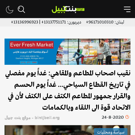
لبنان: 96171010310+ ديربورن: 13137751171+ | 13136996923+
نقيب اصحاب المطاعم والمقاهي: غداً يوم مفصلي
في تاريخ القطاع السياحي... غداً يوم الحسم
والقرار جمهور المطاعم الكتف على الكتف لأن في
الاتحاد قوة الى اللقاء وبالكمامات
24-8-2020
bintjbeil.org - موقع بنت جبيل
سياسة ومحليات