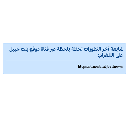
لمتابعة آخر التطورات لحظة بلحظة عبر قناة موقع بنت جبيل
على التلغرام:
https://t.me/bintjbeilnews