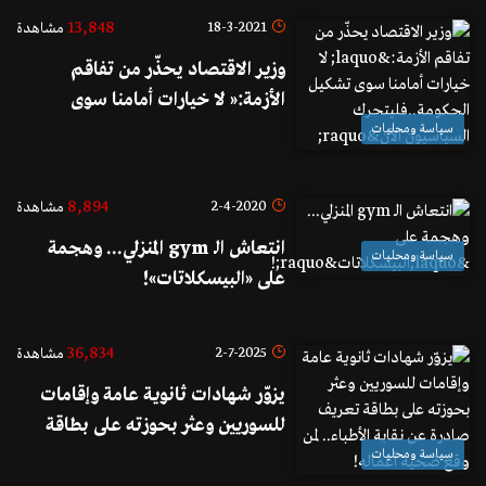
13,848
18-3-2021
مشاهدة
وزير الاقتصاد يحذّر من تفاقم
الأزمة:« لا خيارات أمامنا سوى
تشكيل الحكومة..فليتحرك
سياسة ومحليات
السياسيون الآن»
8,894
2-4-2020
مشاهدة
انتعاش الـ gym المنزلي... وهجمة
سياسة ومحليات
على «البيسكلاتات»!
36,834
2-7-2025
مشاهدة
يزوّر شهادات ثانوية عامة وإقامات
للسوريين وعثر بحوزته على بطاقة
تعريف صادرة عن نقابة الأطباء.. لمن
سياسة ومحليات