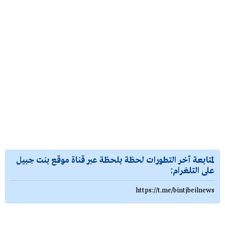
لمتابعة آخر التطورات لحظة بلحظة عبر قناة موقع بنت جبيل
على التلغرام:
https://t.me/bintjbeilnews