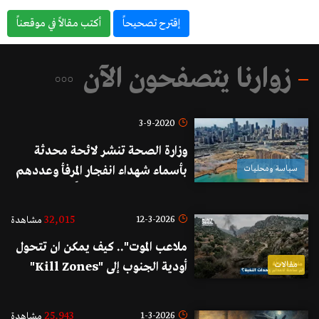
إقترح تصحيحاً
أكتب مقالاً في موقعناً
زوارنا يتصفحون الآن
3-9-2020
وزارة الصحة تنشر لائحة محدثة
سياسة ومحليات
بأسماء شهداء انفجار المرفأ وعددهم
حتى تاريخه 191 شهيداً
32,015
12-3-2026
مشاهدة
ملاعب الموت".. كيف يمكن ان تتحول
مقالات
أودية الجنوب إلى "Kill Zones"
لابتلاع وحدات النخبة؟
25,943
1-3-2026
مشاهدة