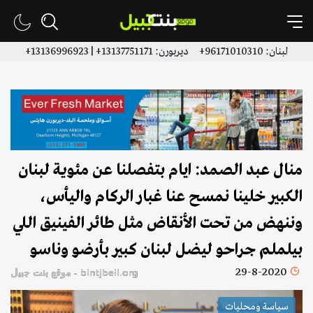
لبنان: 96171010310+ ديربورن: 13137751171+ | 13136996923+
منال عبد الصمد: ايام بتفصلنا عن مئوية لبنان
الكبير خلينا نمسح عنا غبار الركام واليأس،
وننهض من تحت الأنقاض مثل طائر الفينيق اللي
بيلملم جراحو ليضل لبنان كبير بأرضو وناسو
29-8-2020
bintjbeil.org - موقع بنت جبيل
سياسة ومحليات