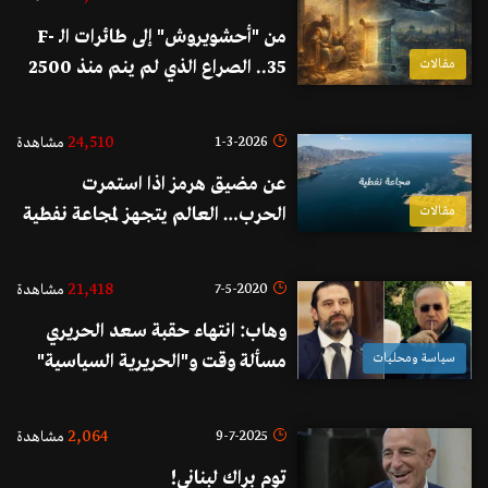
من "أحشويروش" إلى طائرات الـ F-
مقالات
35.. الصراع الذي لم ينم منذ 2500
عام!
24,510
1-3-2026
مشاهدة
عن مضيق هرمز اذا استمرت
مقالات
الحرب… العالم يتجهز لمجاعة نفطية
غير مسبوقة!
21,418
7-5-2020
مشاهدة
وهاب: انتهاء حقبة سعد الحريري
سياسة ومحليات
مسألة وقت و"الحريرية السياسية"
ستستكمل مع بهاء الحريري... أنا مع
هذه العودة ولا أستطيع أن أغفر
2,064
9-7-2025
مشاهدة
لسعد الحريري
توم براك لبناني!