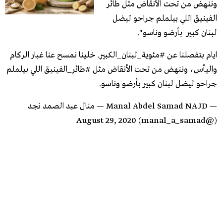
وننهض من تحت الأنقاض مثل طائر
الفينيق اللي بيلملم جراحو ليضل
لبنان كبير بأرضو وناسو".
ايام بتفصلنا عن
#مئوية_لبنان_الكبير
. خلينا نمسح عنا غبار الركام
واليأس، وننهض من تحت الأنقاض مثل
#طائر_الفينيق
اللي بيلملم
جراحو ليضل لبنان كبير بأرضو وناسو.
— Manal Abdel Samad NAJD — منال عبد الصمد نجد
August 29, 2020
(@manal_a_samad)