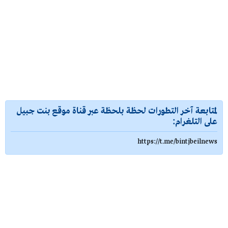
لمتابعة آخر التطورات لحظة بلحظة عبر قناة موقع بنت جبيل
على التلغرام:
https://t.me/bintjbeilnews