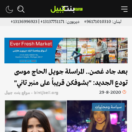
لبنان: 96171010310+ ديربورن: 13137751171+ | 13136996923+
بعد جاد غصن.. المراسلة جويل الحاج موسى
تودع الجديد: "بشوفكن قريباً على منبر تاني"
29-8-2020
bintjbeil.org - موقع بنت جبيل
سياسة ومحليات