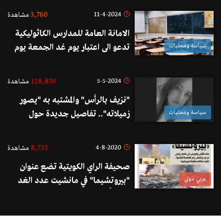
سليمان (الأخبار)
3,760
11-4-2024
مشاهدة
الامانة العامة للمدارس الكاثوليكية
سياسة ومحليات
تدعو الى اعتبار يوم غد الجمعة يوم
صلاة من أجل خلاص لبنان والى إقفال
مدارسها في هذا النهار على كلّ
118,854
5-5-2024
مشاهدة
الأراضي اللبنانية.
"نزيف بالرأس" والمشتبه به "يصور
سياسة ومحليات
زميلاته".. تفاصيل جديدة حول
جريمة الروشة!
8,725
4-8-2020
مشاهدة
صحيفة الراي الكويتية تضع عنوان
عربي دولي
"بيروتشيما" في مانشيت عدد الغد
تعليقاً على كارثة الإنفجار في بيروت