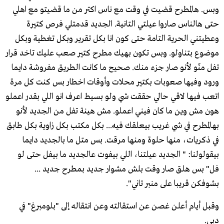
وبس. هالمطرح قضيت في وقت مع ناس اكتر من ما قضيتو مع اهلي
حتى هالناس صاروا عيلتي التانية. الجديد قدمتلي فرص كتيرة
وعطيتني الحرية التامة حتى كون انا بكل تقرير وبكل تغطية وبكل
موضوع بتناولو. وبس تكون بهيك مطرح كتير صعب عليك تاخد قرار
تفل منّو لأنو صار جزء منك. صحيح ما كانت الطريق مفروشة دايما
ورود وفيها صعوبات بكتير محلات وأوقات اخطار بس كنت كل مرة
اتعب فيها لاقي حالي حققت شي ولو بسيط اعرف انو اللي بقدر اعملو
هون مش وين ما كان فيني اعملو. مش هينة تفل من الجديد لأنو
بهالمطرح في شي غريب بيعلقك فيه... بكل مكتب بكل زاوية بكل طابق
في ذكريات، منها حلوة ومنها مرقت. بس متل ما بالجديد دايما
بيقولولنا: " الجديد عيلتنا، اللي بيفوت عالجديد ما بيفل حتى لو
فل" بس هلق صار وقت بلش مشوار جديد بمطرح جديد ...
بشوفكن قريبا على منبر تاني".
وقبل أيام أعلن غصن عن استقالته وعن انتقاله إلى "بلومبرغ" في
دبي.