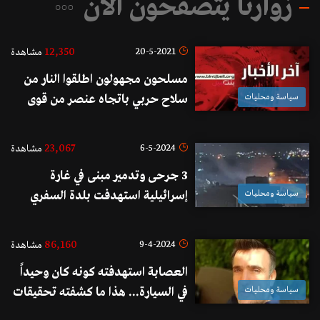
زوارنا يتصفحون الآن
12,350
20-5-2021
مشاهدة
مسلحون مجهولون اطلقوا النار من
سياسة ومحليات
سلاح حربي باتجاه عنصر من قوى
الأمن الداخلي في محلة دوار دورس
ولا اصابات
23,067
6-5-2024
مشاهدة
3 جرحى وتدمير مبنى في غارة
سياسة ومحليات
إسرائيلية استهدفت بلدة السفري
ليلاً!
86,160
9-4-2024
مشاهدة
العصابة استهدفته كونه كان وحيداً
سياسة ومحليات
في السيارة... هذا ما كشفته تحقيقات
مخابرات الجيش في قضية باسكال