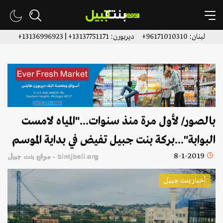
لبنان: 96171010310+ ديربورن: 13137751171+ | 13136996923+
بالصور/ لأول مرة منذ سنوات..."المياه لامست
البوابة"...بركة بنت جبيل تفيض في بداية الموسم
8-1-2019
bintjbeil.org - موقع بنت جبيل
أخبار بنت جبيل