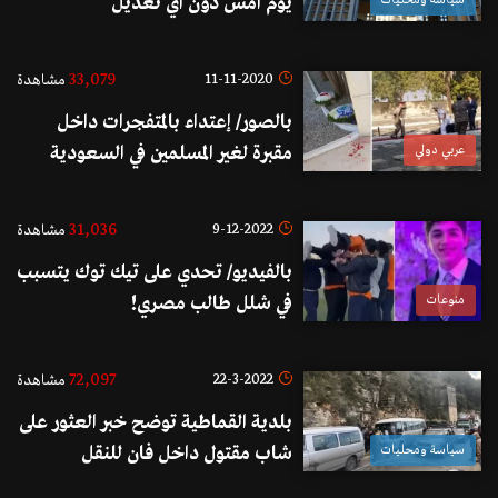
يوم أمس دون أي تعديل
33,079
11-11-2020
مشاهدة
بالصور/ إعتداء بالمتفجرات داخل
عربي دولي
مقبرة لغير المسلمين في السعودية
31,036
9-12-2022
مشاهدة
بالفيديو/ تحدي على تيك توك يتسبب
منوعات
في شلل طالب مصري!
72,097
22-3-2022
مشاهدة
بلدية القماطية توضح خبر العثور على
سياسة ومحليات
شاب مقتول داخل فان للنقل
العمومي: الجريمة لم تقع في منطقتنا